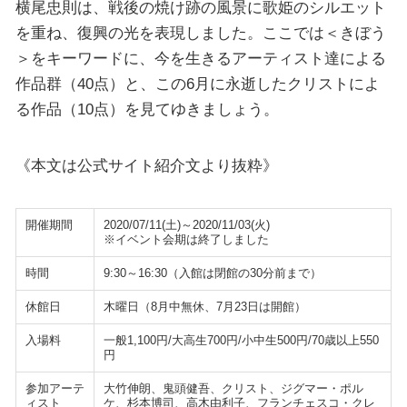
横尾忠則は、戦後の焼け跡の風景に歌姫のシルエット
を重ね、復興の光を表現しました。ここでは＜きぼう
＞をキーワードに、今を生きるアーティスト達による
作品群（40点）と、この6月に永逝したクリストによ
る作品（10点）を見てゆきましょう。
《本文は公式サイト紹介文より抜粋》
開催期間
2020/07/11(土)～2020/11/03(火)
※イベント会期は終了しました
時間
9:30～16:30（入館は閉館の30分前まで）
休館日
木曜日（8月中無休、7月23日は開館）
入場料
一般1,100円/大高生700円/小中生500円/70歳以上550
円
参加アーテ
大竹伸朗、鬼頭健吾、クリスト、ジグマー・ポル
ィスト
ケ、杉本博司、高木由利子、フランチェスコ・クレ