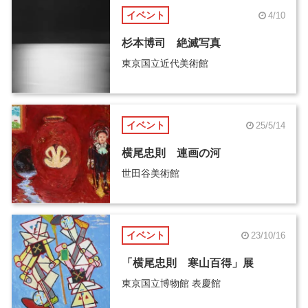
イベント
4/10
杉本博司 絶滅写真
東京国立近代美術館
イベント
25/5/14
横尾忠則 連画の河
世田谷美術館
イベント
23/10/16
「横尾忠則 寒山百得」展
東京国立博物館 表慶館