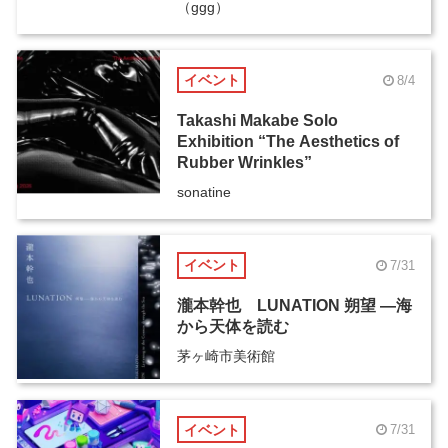
（ggg）
イベント
8/4
Takashi Makabe Solo
Exhibition “The Aesthetics of
Rubber Wrinkles”
sonatine
イベント
7/31
瀧本幹也 LUNATION 朔望 ―海
から天体を読む
茅ヶ崎市美術館
イベント
7/31