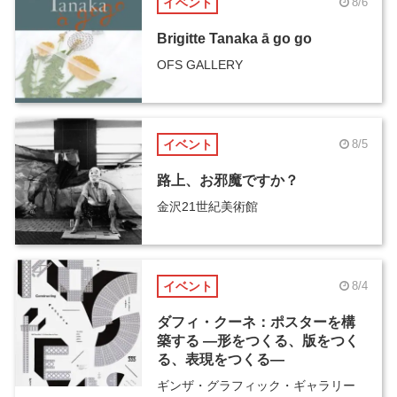
イベント
8/6
Brigitte Tanaka ā go go
OFS GALLERY
イベント
8/5
路上、お邪魔ですか？
金沢21世紀美術館
イベント
8/4
ダフィ・クーネ：ポスターを構
築する ―形をつくる、版をつく
る、表現をつくる―
ギンザ・グラフィック・ギャラリー