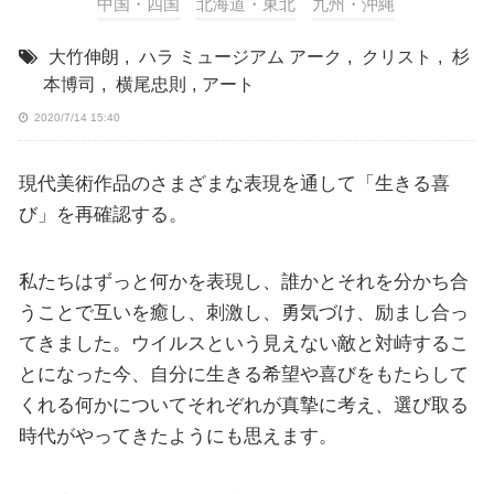
中国・四国
北海道・東北
九州・沖縄
大竹伸朗
,
ハラ ミュージアム アーク
,
クリスト
,
杉
本博司
,
横尾忠則
,
アート
2020/7/14 15:40
現代美術作品のさまざまな表現を通して「生きる喜
び」を再確認する。
私たちはずっと何かを表現し、誰かとそれを分かち合
うことで互いを癒し、刺激し、勇気づけ、励まし合っ
てきました。ウイルスという見えない敵と対峙するこ
とになった今、自分に生きる希望や喜びをもたらして
くれる何かについてそれぞれが真摯に考え、選び取る
時代がやってきたようにも思えます。