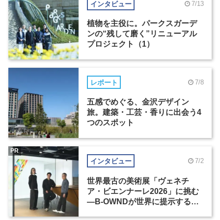
インタビュー
7/13
植物を主役に。パークスガーデ
ンの“残して磨く”リニューアル
プロジェクト（1）
レポート
7/8
五感でめぐる、金沢デザイン
旅。建築・工芸・香りに出会う4
つのスポット
PR
インタビュー
7/2
世界最古の美術展「ヴェネチ
ア・ビエンナーレ2026」に挑む
―B-OWNDが世界に提示する美
の基準とは？（前編）