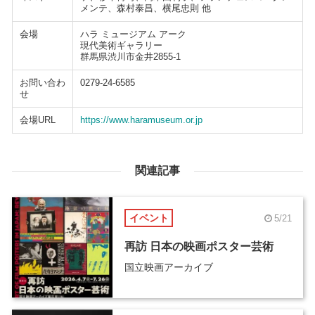
メンテ、森村泰昌、横尾忠則 他
会場
ハラ ミュージアム アーク
現代美術ギャラリー
群馬県渋川市金井2855-1
お問い合わ
0279-24-6585
せ
会場URL
https://www.haramuseum.or.jp
関連記事
イベント
5/21
再訪 日本の映画ポスター芸術
国立映画アーカイブ