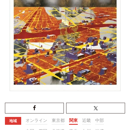
オンライン
東京都
関東
近畿
中部
地域