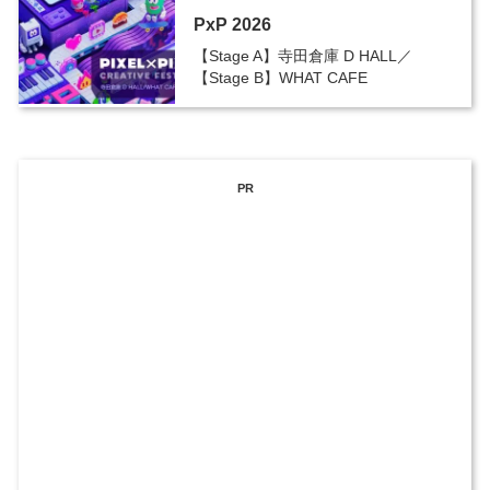
PxP 2026
【Stage A】寺田倉庫 D HALL／
【Stage B】WHAT CAFE
PR