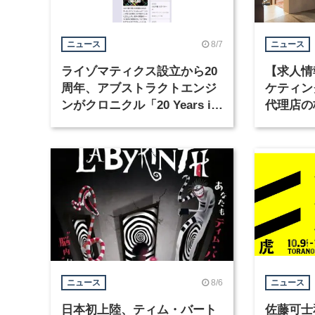
8/7
ニュース
ニュース
ライゾマティクス設立から20
【求人情
周年、アブストラクトエンジ
ケティン
ンがクロニクル「20 Years in
代理店の
Motion」を公開
グラフィ
集
8/6
ニュース
ニュース
日本初上陸、ティム・バート
佐藤可士