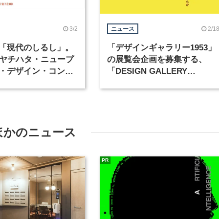
3/2
2/1
ニュース
「現代のしるし」。
「デザインギャラリー1953」
シヤチハタ・ニュープ
の展覧会企画を募集する、
・デザイン・コンペ
「DESIGN GALLERY
ンが4月1日より応募
AWARD」が開催
ほかのニュース
PR