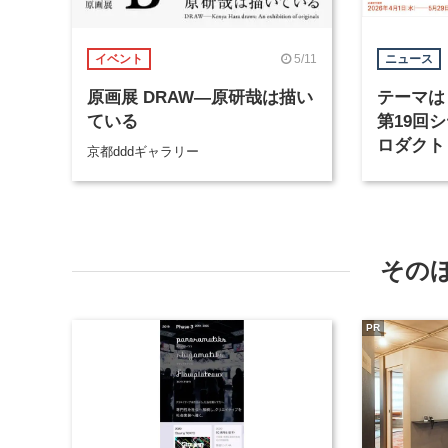
5/11
イベント
ニュース
原画展 DRAW―原研哉は描い
テーマは
ている
第19回
ロダクト
京都dddギャラリー
ティショ
受付開始
その
PR