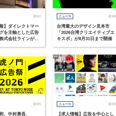
8/7
8/
ニュース
報】ダイレクトマー
台湾最大のデザイン見本市
グを主軸とした広告
「2026台湾クリエイティブエ
株式会社ラインが、
キスポ」が8月31日まで開催
ックデザイナーを募
PR
8/5
8/
ニュース
和、中村勇吾、
【求人情報】広告を中心とし