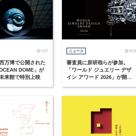
7/27
5/1
ニュース
西万博で公開された
審査員に原研哉らが参加。
 OCEAN DOME」が
「ワールド ジュエリー デザ
未来館で特別上映
イン アワード 2026」が開催
中