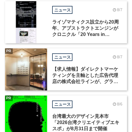
ニュース
8/7
ライゾマティクス設立から20周
年、アブストラクトエンジンが
クロニクル「20 Years in
Motion」を公開
PR
ニュース
8/7
【求人情報】ダイレクトマーケ
ティングを主軸とした広告代理
店の株式会社ラインが、グラフ
ィックデザイナーを募集
PR
ニュース
8/6
台湾最大のデザイン見本市
「2026台湾クリエイティブエキ
スポ」が8月31日まで開催