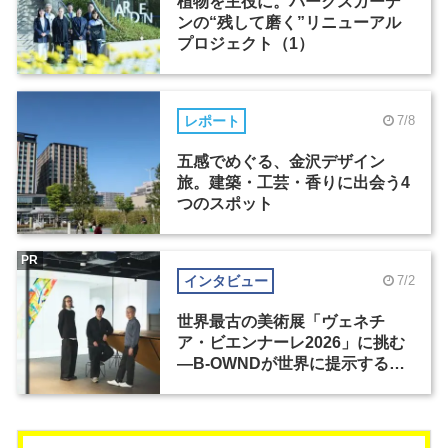
植物を主役に。パークスガーデ
ンの“残して磨く”リニューアル
プロジェクト（1）
レポート
7/8
五感でめぐる、金沢デザイン
旅。建築・工芸・香りに出会う4
つのスポット
PR
インタビュー
7/2
世界最古の美術展「ヴェネチ
ア・ビエンナーレ2026」に挑む
―B-OWNDが世界に提示する美
の基準とは？（前編）