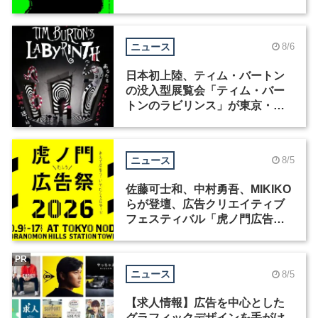
ニュース
8/6
日本初上陸、ティム・バートン
の没入型展覧会「ティム・バー
トンのラビリンス」が東京・豊
洲で開催
ニュース
8/5
佐藤可士和、中村勇吾、MIKIKO
らが登壇、広告クリエイティブ
フェスティバル「虎ノ門広告
祭」の第2回が開催
PR
ニュース
8/5
【求人情報】広告を中心とした
グラフィックデザインを手がけ