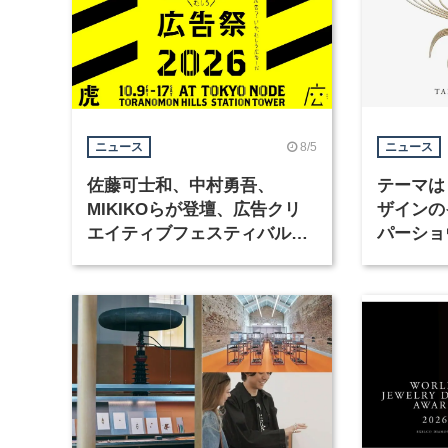
8/5
ニュース
ニュース
佐藤可士和、中村勇吾、
テーマは
MIKIKOらが登壇、広告クリ
ザインの
エイティブフェスティバル
パーショ
「虎ノ門広告祭」の第2回が開
催