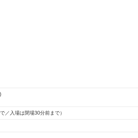
)
6:00まで／入場は閉場30分前まで）