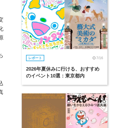
変
化
源
ち
7/16
レポート
2026年夏休みに行ける、おすすめ
のイベント10選：東京都内
込
真
。