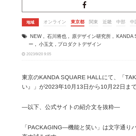
オンライン
東京都
関東
近畿
中部
中
地域
NEW
,
石川将也
,
原デザイン研究所
,
KANDA 
ー
,
小玉文
,
プロダクトデザイン
2023/9/20 9:05
東京のKANDA SQUARE HALLにて、「TAK
い』」が2023年10月13日から10月22日
—以下、公式サイトの紹介文を抜粋—
「PACKAGING―機能と笑い」は文字通