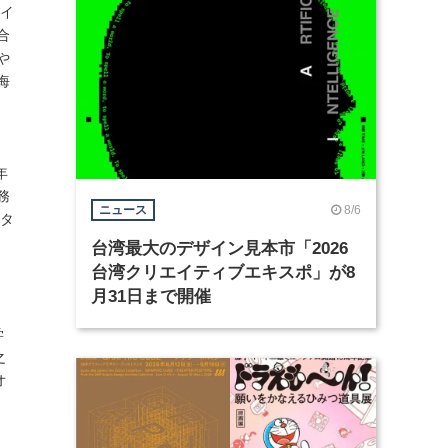
ザイ
合
や
海
年
務
8/6
ニュース
スタ
台湾最大のデザイン見本市「2026
台湾クリエイティブエキスポ」が8
月31日まで開催
学
之
オ