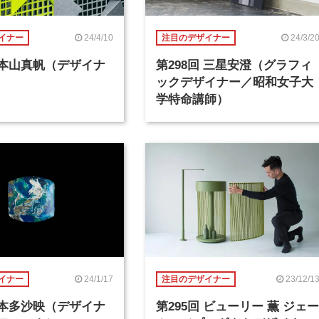
24/4/10
24/3/2
イナー
注目のデザイナー
回 本山真帆（デザイナ
第298回 三星安澄（グラフィ
ックデザイナー／昭和女子大
学特命講師）
24/1/17
23/12/1
イナー
注目のデザイナー
回 本多沙映（デザイナ
第295回 ビューリー 薫 ジェー