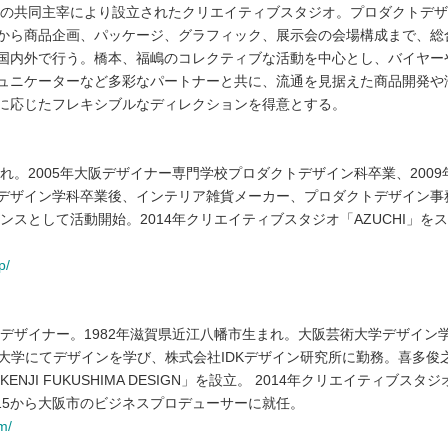
賢二の共同主宰により設立されたクリエイティブスタジオ。プロダクトデ
から商品企画、パッケージ、グラフィック、展示会の会場構成まで、総
国内外で行う。橋本、福嶋のコレクティブな活動を中心とし、バイヤー
ュニケーターなど多彩なパートナーと共に、流通を見据えた商品開発や
に応じたフレキシブルなディレクションを得意とする。
まれ。2005年大阪デザイナー専門学校プロダクトデザイン科卒業、2009
デザイン学科卒業後、インテリア雑貨メーカー、プロダクトデザイン事
ランスとして活動開始。2014年クリエイティブスタジオ「AZUCHI」を
p/
/デザイナー。1982年滋賀県近江八幡市生まれ。大阪芸術大学デザイン
K大学にてデザインを学び、株式会社IDKデザイン研究所に勤務。喜多俊
NJI FUKUSHIMA DESIGN」を設立。 2014年クリエイティブスタジ
2015から大阪市のビジネスプロデューサーに就任。
m/