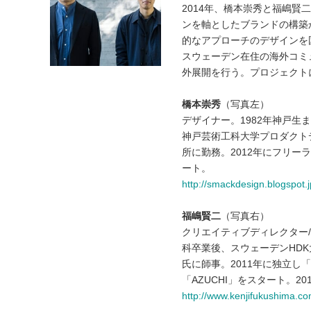
2014年、橋本崇秀と福嶋
ンを軸としたブランドの構築
的なアプローチのデザインを
スウェーデン在住の海外コミ
外展開を行う。プロジェクト
橋本崇秀
（写真左）
デザイナー。1982年神戸生
神戸芸術工科大学プロダクト
所に勤務。2012年にフリー
ート。
http://smackdesign.blogspot.j
福嶋賢二
（写真右）
クリエイティブディレクター
科卒業後、スウェーデンHD
氏に師事。2011年に独立し「KE
「AZUCHI」をスタート。
http://www.kenjifukushima.co