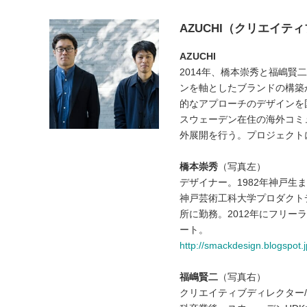
AZUCHI（クリエイテ
AZUCHI
2014年、橋本崇秀と福嶋
ンを軸としたブランドの構築
的なアプローチのデザインを
スウェーデン在住の海外コミ
外展開を行う。プロジェクト
橋本崇秀
（写真左）
デザイナー。1982年神戸生
神戸芸術工科大学プロダクト
所に勤務。2012年にフリー
ート。
http://smackdesign.blogspot.j
福嶋賢二
（写真右）
クリエイティブディレクター