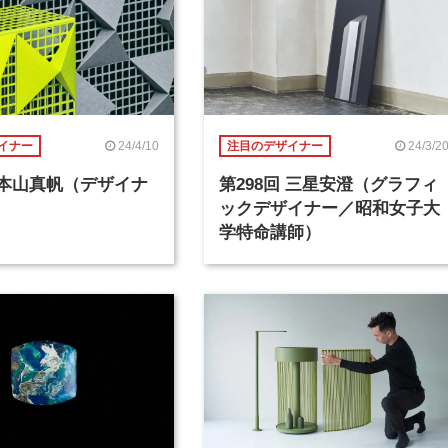
24/4/10
24/3/2
イナー
注目のデザイナー
回 本山真帆（デザイナ
第298回 三星安澄（グラフィ
ックデザイナー／昭和女子大
学特命講師）