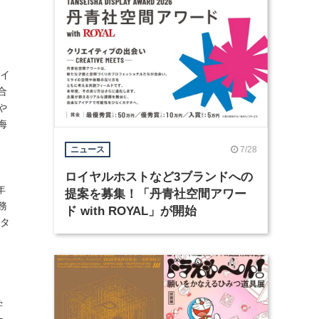
ザイ
合
や
海
7/28
ニュース
ロイヤルホストなど3ブランドへの
年
提案を募集！「丹青社空間アワー
務
ド with ROYAL」が開始
スタ
学