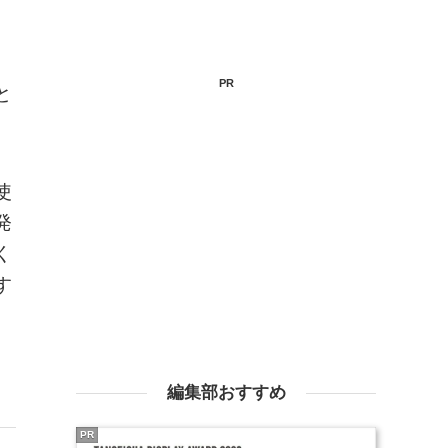
PR
と
使
発
く
す
編集部おすすめ
PR