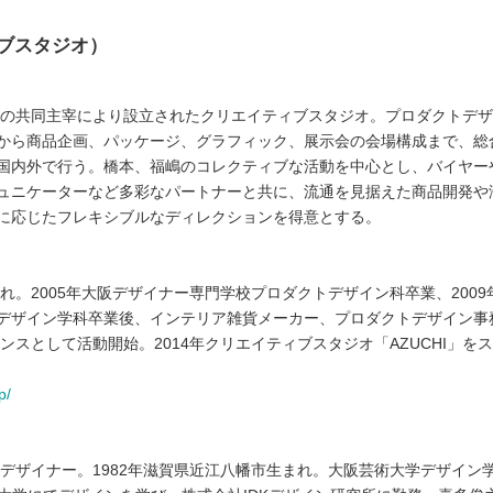
ィブスタジオ）
賢二の共同主宰により設立されたクリエイティブスタジオ。プロダクトデ
から商品企画、パッケージ、グラフィック、展示会の会場構成まで、総
国内外で行う。橋本、福嶋のコレクティブな活動を中心とし、バイヤー
ュニケーターなど多彩なパートナーと共に、流通を見据えた商品開発や
に応じたフレキシブルなディレクションを得意とする。
まれ。2005年大阪デザイナー専門学校プロダクトデザイン科卒業、2009
デザイン学科卒業後、インテリア雑貨メーカー、プロダクトデザイン事
ランスとして活動開始。2014年クリエイティブスタジオ「AZUCHI」を
p/
/デザイナー。1982年滋賀県近江八幡市生まれ。大阪芸術大学デザイン