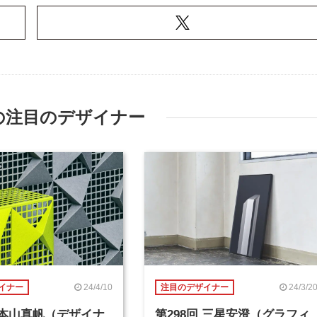
の注目のデザイナー
24/4/10
24/3/2
イナー
注目のデザイナー
回 本山真帆（デザイナ
第298回 三星安澄（グラフィ