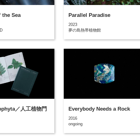
f the Sea
Parallel Paradise
2023
UD
夢の島熱帯植物館
pophyta／人工植物門
Everybody Needs a Rock
2016
ongoing