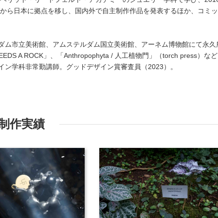
ンダから日本に拠点を移し、国内外で自主制作作品を発表するほか、コミ
ダム市立美術館、アムステルダム国立美術館、アーネム博物館にて永久
DS A ROCK」、「Anthropophyta / 人工植物門」（torch press）な
イン学科非常勤講師。グッドデザイン賞審査員（2023）。
制作実績