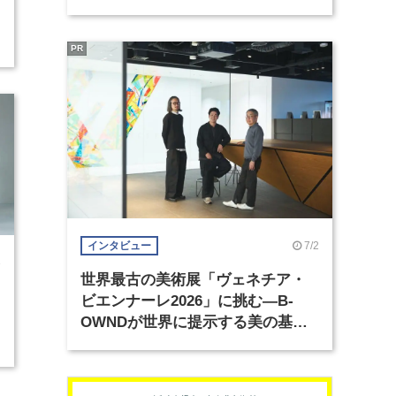
PR
7/2
インタビュー
3
世界最古の美術展「ヴェネチア・
ビエンナーレ2026」に挑む―B-
OWNDが世界に提示する美の基準
とは？（前編）