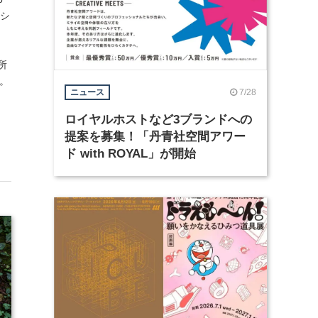
ッシ
所
ど。
7/28
ニュース
ロイヤルホストなど3ブランドへの
提案を募集！「丹青社空間アワー
ド with ROYAL」が開始