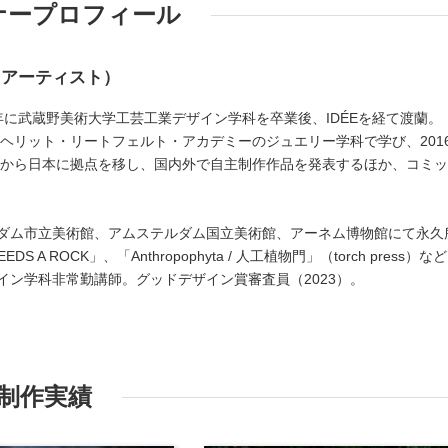
ナープロフィール
・アーティスト）
10年に武蔵野美術大学工芸工業デザイン学科を卒業後、IDÉEを経て渡蘭。
のヘリット・リートフェルト・アカデミーのジュエリー学科で学び、201
ンダから日本に拠点を移し、国内外で自主制作作品を発表するほか、コミ
ダム市立美術館、アムステルダム国立美術館、アーネム博物館にて永久
DS A ROCK」、「Anthropophyta / 人工植物門」（torch press）な
イン学科非常勤講師。グッドデザイン賞審査員（2023）。
制作実績