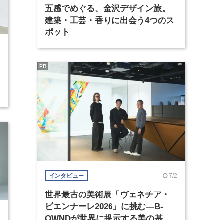
五感でめぐる、金沢デザイン旅。
建築・工芸・香りに出会う4つのス
ポット
0
PR
7/2
インタビュー
世界最古の美術展「ヴェネチア・
ビエンナーレ2026」に挑む―B-
3
OWNDが世界に提示する美の基準