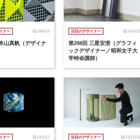
24/4/10
24/3/2
イナー
注目のデザイナー
回 本山真帆（デザイナ
第298回 三星安澄（グラフィ
ックデザイナー／昭和女子大
学特命講師）
24/1/17
23/12/1
イナー
注目のデザイナー