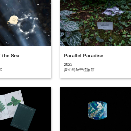
f the Sea
Parallel Paradise
2023
UD
夢の島熱帯植物館