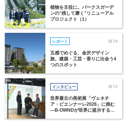
植物を主役に。パークスガーデ
ンの“残して磨く”リニューアル
プロジェクト（1）
レポート
7/8
五感でめぐる、金沢デザイン
旅。建築・工芸・香りに出会う4
つのスポット
PR
インタビュー
7/2
世界最古の美術展「ヴェネチ
ア・ビエンナーレ2026」に挑む
―B-OWNDが世界に提示する美
の基準とは？（前編）