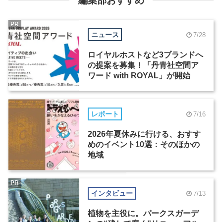
編集部おすすめ
PR
ニュース
7/28
ロイヤルホストなど3ブランドへ
の提案を募集！「丹青社空間ア
ワード with ROYAL」が開始
レポート
7/16
2026年夏休みに行ける、おすす
めのイベント10選：そのほかの
地域
PR
インタビュー
7/13
植物を主役に。パークスガーデ