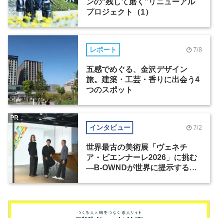
ンの“残して磨く”リニューアル
プロジェクト（1）
レポート
7/8
五感でめぐる、金沢デザイン
旅。建築・工芸・香りに出会う4
つのスポット
PR
インタビュー
7/2
世界最古の美術展「ヴェネチ
ア・ビエンナーレ2026」に挑む
―B-OWNDが世界に提示する美
の基準とは？（前編）