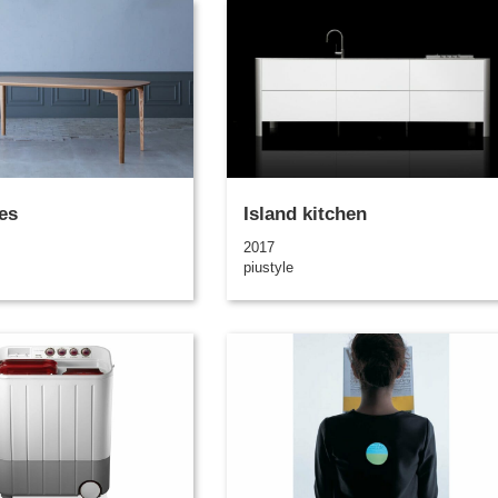
es
Island kitchen
2017
piustyle