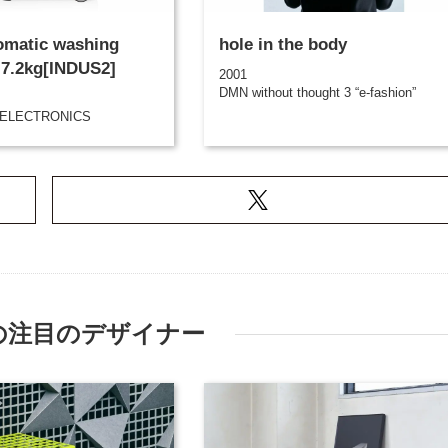
omatic washing
hole in the body
 7.2kg[INDUS2]
2001
DMN without thought 3 “e-fashion”
ELECTRONICS
の注目のデザイナー