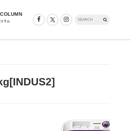
COLUMN
コラム
kg[INDUS2]