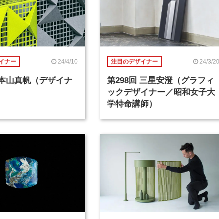
24/4/10
24/3/2
イナー
注目のデザイナー
回 本山真帆（デザイナ
第298回 三星安澄（グラフィ
ックデザイナー／昭和女子大
学特命講師）