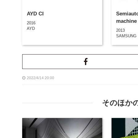
AYD CI
Semiaut
machine
2016
AYD
2013
SAMSUNG 
2022/4/14 20:00
そのほか