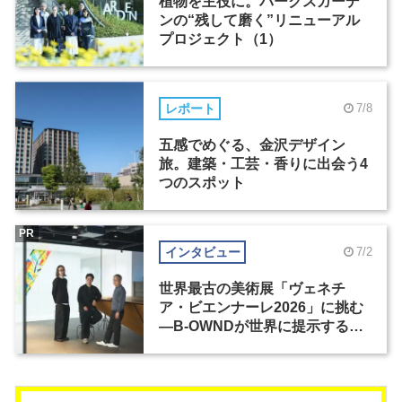
植物を主役に。パークスガーデ
ンの“残して磨く”リニューアル
プロジェクト（1）
レポート
7/8
五感でめぐる、金沢デザイン
旅。建築・工芸・香りに出会う4
つのスポット
PR
インタビュー
7/2
世界最古の美術展「ヴェネチ
ア・ビエンナーレ2026」に挑む
―B-OWNDが世界に提示する美
の基準とは？（前編）