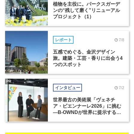
植物を主役に。パークスガーデ
ンの“残して磨く”リニューアル
プロジェクト（1）
レポート
7/8
五感でめぐる、金沢デザイン
旅。建築・工芸・香りに出会う4
つのスポット
PR
インタビュー
7/2
世界最古の美術展「ヴェネチ
ア・ビエンナーレ2026」に挑む
―B-OWNDが世界に提示する美
の基準とは？（前編）