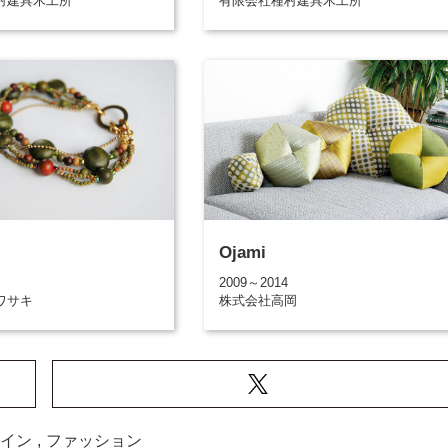
村建具木工所
有限会社種村建具木工所
Ojami
2009～2014
ワサキ
株式会社高岡
イン
,
ファッション