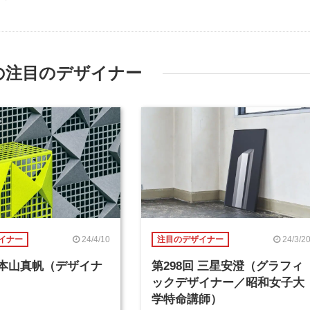
の注目のデザイナー
24/4/10
24/3/2
イナー
注目のデザイナー
回 本山真帆（デザイナ
第298回 三星安澄（グラフィ
ックデザイナー／昭和女子大
学特命講師）