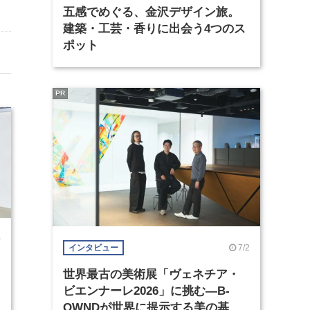
五感でめぐる、金沢デザイン旅。
建築・工芸・香りに出会う4つのス
ポット
PR
0
7/2
インタビュー
世界最古の美術展「ヴェネチア・
ビエンナーレ2026」に挑む―B-
OWNDが世界に提示する美の基準