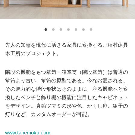
先人の知恵を現代に活きる家具に変換する、種村建具
木工所のプロジェクト。
階段の機能をもつ箪笥＝箱箪笥（階段箪笥）は普通の
箪笥より古い、箪笥の原型である。今なお愛される、
その魅力的な階段形状はそのままに、座る機能へと変
換したベンチと飾り棚の機能に注目したキャビネット
をデザイン。真鍮ツマミの形や色、かくし扉、組子の
灯りなど、カスタムオーダーが可能。
www.tanemoku.com