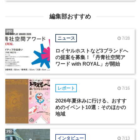
編集部おすすめ
PR
ニュース
7/28
ロイヤルホストなど3ブランドへ
の提案を募集！「丹青社空間ア
ワード with ROYAL」が開始
レポート
7/16
2026年夏休みに行ける、おすす
めのイベント10選：そのほかの
地域
PR
インタビュー
7/13