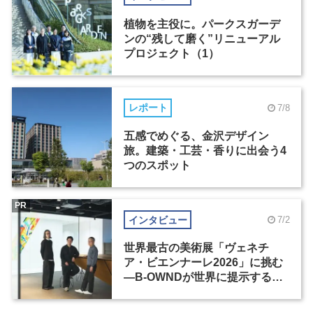
植物を主役に。パークスガーデ
ンの“残して磨く”リニューアル
プロジェクト（1）
レポート
7/8
五感でめぐる、金沢デザイン
旅。建築・工芸・香りに出会う4
つのスポット
PR
インタビュー
7/2
世界最古の美術展「ヴェネチ
ア・ビエンナーレ2026」に挑む
―B-OWNDが世界に提示する美
の基準とは？（前編）