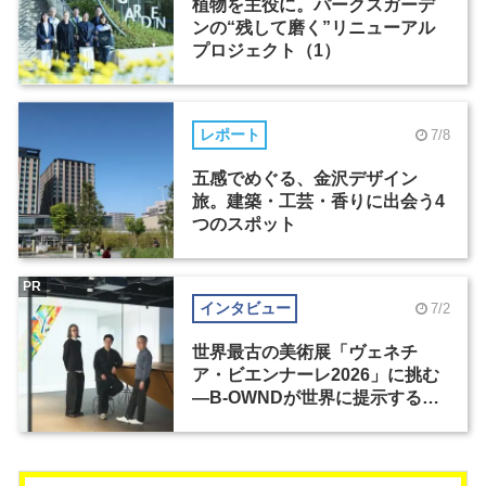
植物を主役に。パークスガーデ
ンの“残して磨く”リニューアル
プロジェクト（1）
レポート
7/8
五感でめぐる、金沢デザイン
旅。建築・工芸・香りに出会う4
つのスポット
PR
インタビュー
7/2
世界最古の美術展「ヴェネチ
ア・ビエンナーレ2026」に挑む
―B-OWNDが世界に提示する美
の基準とは？（前編）