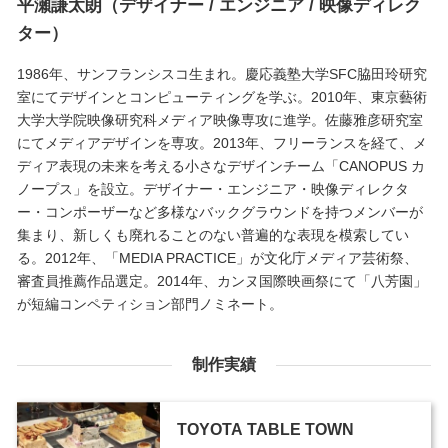
平瀬謙太朗（デザイナー / エンジニア / 映像ディレク
ター）
1986年、サンフランシスコ生まれ。慶応義塾大学SFC脇田玲研究
室にてデザインとコンピューティングを学ぶ。2010年、東京藝術
大学大学院映像研究科メディア映像専攻に進学。佐藤雅彦研究室
にてメディアデザインを専攻。2013年、フリーランスを経て、メ
ディア表現の未来を考える小さなデザインチーム「CANOPUS カ
ノープス」を設立。デザイナー・エンジニア・映像ディレクタ
ー・コンポーザーなど多様なバックグラウンドを持つメンバーが
集まり、新しくも廃れることのない普遍的な表現を模索してい
る。2012年、「MEDIA PRACTICE」が文化庁メディア芸術祭、
審査員推薦作品選定。2014年、カンヌ国際映画祭にて「八芳園」
が短編コンペティション部門ノミネート。
制作実績
TOYOTA TABLE TOWN