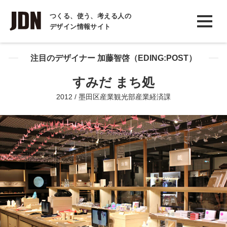
INTERVIEW
つくる、使う、考える人の
デザイン情報サイト
インタビュー
REPORT
注目のデザイナー 加藤智啓（EDING:POST）
レポート
すみだ まち処
COLUMN
2012 / 墨田区産業観光部産業経済課
コラム