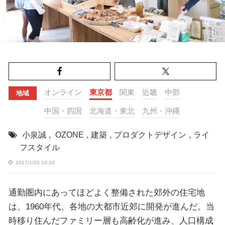
オンライン
東京都
関東
近畿
中部
地域
中国・四国
北海道・東北
九州・沖縄
小泉誠
,
OZONE
,
建築
,
プロダクトデザイン
,
ライ
フスタイル
2017/1/20 10:10
通勤圏内にあってほどよく整備された郊外の住宅地
は、1960年代、各地の大都市近郊に開発が進んだ。当
時移り住んだファミリー層も高齢化が進み、人口構成