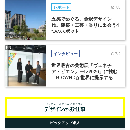
レポート
7/8
五感でめぐる、金沢デザイン
旅。建築・工芸・香りに出会う4
つのスポット
PR
インタビュー
7/2
世界最古の美術展「ヴェネチ
ア・ビエンナーレ2026」に挑む
―B-OWNDが世界に提示する美
の基準とは？（前編）
ピックアップ求人