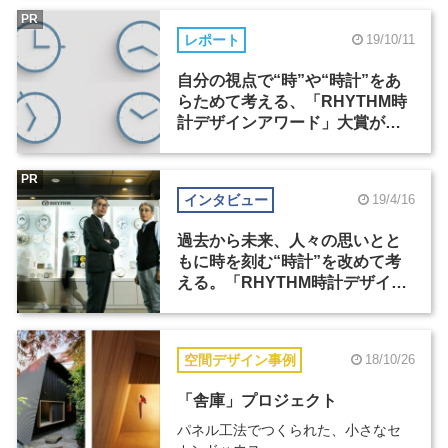
PR
レポート
19/10/11
自分の視点で“時”や“時計”をあ
らためて考える、「RHYTHM時
計デザインアワード」大賞が発
表
PR
インタビュー
19/4/16
過去から未来、人々の思いとと
もに時を刻む“時計”を改めて考
える。「RHYTHM時計デザイン
アワード」が目指すこと
空間デザイン事例
18/10/26
「舎庫」プロジェクト
パネル工法でつくられた、小さなセ