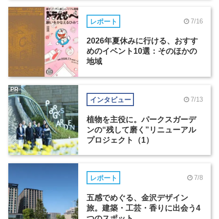
レポート
7/16
2026年夏休みに行ける、おすす
めのイベント10選：そのほかの
地域
PR
インタビュー
7/13
植物を主役に。パークスガーデ
ンの“残して磨く”リニューアル
プロジェクト（1）
レポート
7/8
五感でめぐる、金沢デザイン
旅。建築・工芸・香りに出会う4
つのスポット