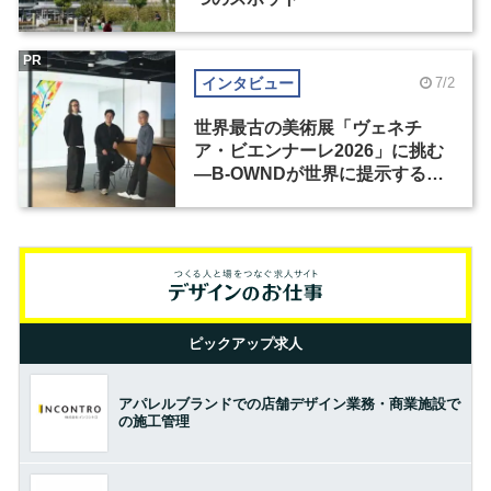
PR
インタビュー
7/2
世界最古の美術展「ヴェネチ
ア・ビエンナーレ2026」に挑む
―B-OWNDが世界に提示する美
の基準とは？（前編）
ピックアップ求人
アパレルブランドでの店舗デザイン業務・商業施設で
の施工管理