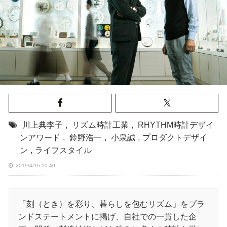
川上典李子
,
リズム時計工業
,
RHYTHM時計デザイ
ンアワード
,
鈴野浩一
,
小泉誠
,
プロダクトデザイ
ン
,
ライフスタイル
2019/4/16 10:40
「刻（とき）を彩り、暮らしを包むリズム」をブラ
ンドステートメントに掲げ、自社での一貫した企