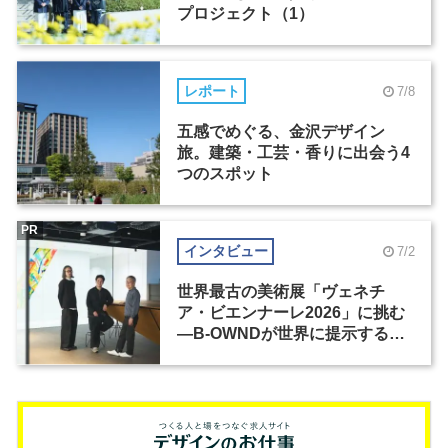
プロジェクト（1）
レポート
7/8
五感でめぐる、金沢デザイン
旅。建築・工芸・香りに出会う4
つのスポット
PR
インタビュー
7/2
世界最古の美術展「ヴェネチ
ア・ビエンナーレ2026」に挑む
―B-OWNDが世界に提示する美
の基準とは？（前編）