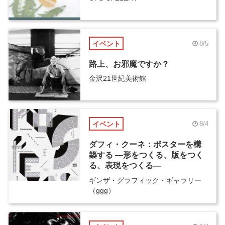
イベント
8/5
路上、お邪魔ですか？
金沢21世紀美術館
イベント
8/4
ダフィ・クーネ：ポスターを構
築する ―形をつくる、版をつく
る、表現をつくる―
ギンザ・グラフィック・ギャラリー
（ggg）