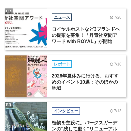
PR
ニュース
7/28
ロイヤルホストなど3ブランドへ
の提案を募集！「丹青社空間ア
ワード with ROYAL」が開始
レポート
7/16
2026年夏休みに行ける、おすす
めのイベント10選：そのほかの
地域
PR
インタビュー
7/13
植物を主役に。パークスガーデ
ンの“残して磨く”リニューアル