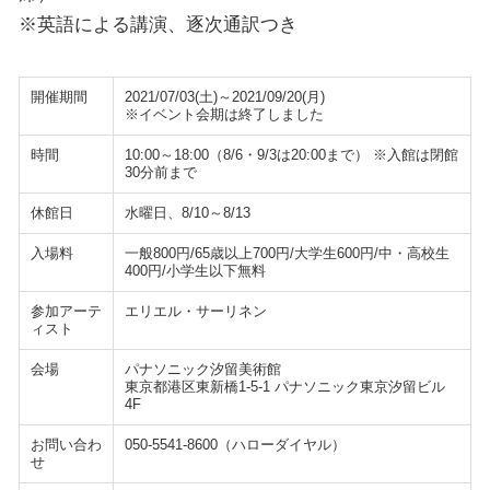
※英語による講演、逐次通訳つき
開催期間
2021/07/03(土)～2021/09/20(月)
※イベント会期は終了しました
時間
10:00～18:00（8/6・9/3は20:00まで） ※入館は閉館
30分前まで
休館日
水曜日、8/10～8/13
入場料
一般800円/65歳以上700円/大学生600円/中・高校生
400円/小学生以下無料
参加アーテ
エリエル・サーリネン
ィスト
会場
パナソニック汐留美術館
東京都港区東新橋1-5-1 パナソニック東京汐留ビル
4F
お問い合わ
050-5541-8600（ハローダイヤル）
せ