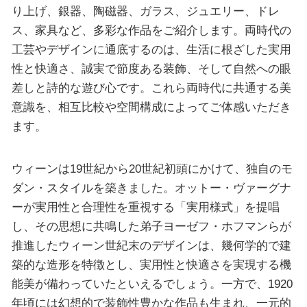
り上げ、銀器、陶磁器、ガラス、ジュエリー、ドレ
ス、家具など、多彩な作品をご紹介します。両時代の
工芸やデザインに通底するのは、生活に根ざした実用
性と快適さ、誠実で節度ある装飾、そして自然への眼
差しと詩的な遊び心です。これら両時代に共通する美
意識を、相互比較や空間構成によってご体感いただき
ます。
ウィーンは19世紀から20世紀初頭にかけて、独自のモ
ダン・スタイルを築きました。オットー・ヴァーグナ
ーが実用性と合理性を重視する「実用様式」を提唱
し、その思想に共鳴した弟子ヨーゼフ・ホフマンらが
推進したウィーン世紀末のデザインは、幾何学的で建
築的な造形を特徴とし、実用性と快適さを実現する機
能美が備わっていたといえるでしょう。一方で、1920
年頃には幻想的で装飾性豊かな作品も生まれ、一元的