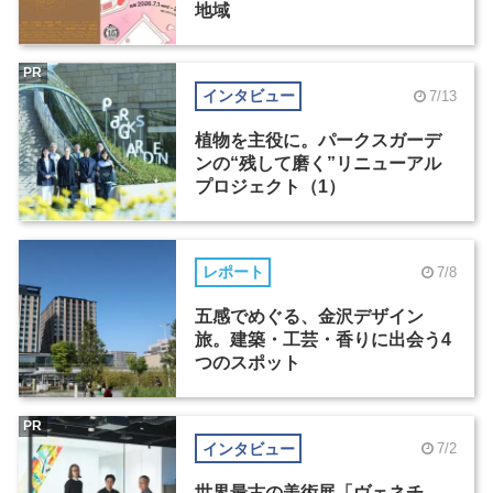
地域
PR
インタビュー
7/13
植物を主役に。パークスガーデ
ンの“残して磨く”リニューアル
プロジェクト（1）
レポート
7/8
五感でめぐる、金沢デザイン
旅。建築・工芸・香りに出会う4
つのスポット
PR
インタビュー
7/2
世界最古の美術展「ヴェネチ