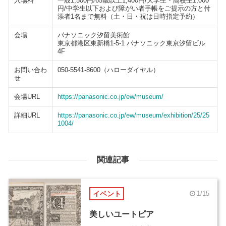
入場料
一般1,500円/65歳以上1,400円/大学生・高校生1,000
円/中学生以下および障がい者手帳をご提示の方と付
添者1名まで無料（土・日・祝は日時指定予約）
会場
パナソニック汐留美術館
東京都港区東新橋1-5-1 パナソニック東京汐留ビル
4F
お問い合わ
050-5541-8600（ハローダイヤル）
せ
会場URL
https://panasonic.co.jp/ew/museum/
詳細URL
https://panasonic.co.jp/ew/museum/exhibition/25/25
1004/
関連記事
イベント
1/15
美しいユートピア