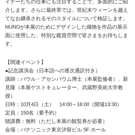
イナーたちの仕事にも注目することで、多面的にご紹
介します。さらに最終章では、世紀末ウィーンを越え
てなお継承されるそのスタイルについて検証します。
NUNOが本展のためにデザインした織物を作品の展示
面に使用した、特別な鑑賞空間で皆さまをお待ちしま
す。
【関連イベント】
●記念講演会（日本語への逐次通訳付き）
講師：パウル・アセンバウム博士（本展監修者）、新
見隆（本展ゲストキュレーター、武蔵野美術大学教
授）
日時：10月4日（土） 14:00～16:00（開場13:30）
定員：150名（要予約）
聴講費：無料（ただし本展の観覧券が必要）
会場：パナソニック東京汐留ビル 5F ホール