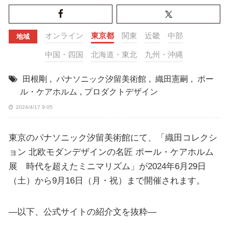
オンライン
東京都
関東
近畿
中部
地域
中国・四国
北海道・東北
九州・沖縄
田根剛
,
パナソニック汐留美術館
,
織田憲嗣
,
ポー
ル・ケアホルム
,
プロダクトデザイン
2024/4/17 9:05
東京のパナソニック汐留美術館にて、「織田コレクシ
ョン 北欧モダンデザインの名匠 ポール・ケアホルム
展 時代を超えたミニマリズム」が2024年6月29日
（土）から9月16日（月・祝）まで開催されます。
—以下、公式サイトの紹介文を抜粋—