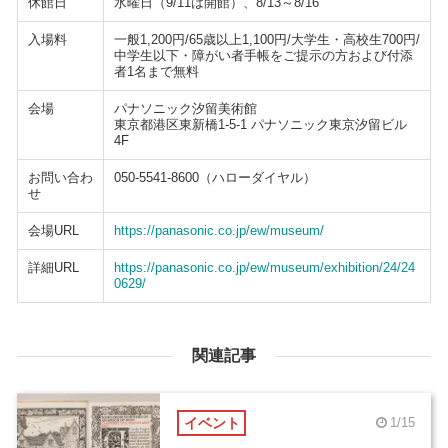
休館日
水曜日（9/11は開館）、8/13～8/16
入場料
一般1,200円/65歳以上1,100円/大学生・高校生700円/
中学生以下・障がい者手帳をご提示の方および付添
者1名まで無料
会場
パナソニック汐留美術館
東京都港区東新橋1-5-1 パナソニック東京汐留ビル
4F
お問い合わ
050-5541-8600（ハローダイヤル）
せ
会場URL
https://panasonic.co.jp/ew/museum/
詳細URL
https://panasonic.co.jp/ew/museum/exhibition/24/24
0629/
関連記事
イベント
1/15