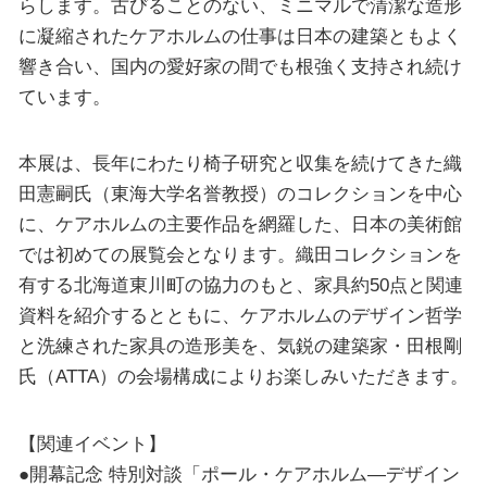
らします。古びることのない、ミニマルで清潔な造形
に凝縮されたケアホルムの仕事は日本の建築ともよく
響き合い、国内の愛好家の間でも根強く支持され続け
ています。
本展は、長年にわたり椅子研究と収集を続けてきた織
田憲嗣氏（東海大学名誉教授）のコレクションを中心
に、ケアホルムの主要作品を網羅した、日本の美術館
では初めての展覧会となります。織田コレクションを
有する北海道東川町の協力のもと、家具約50点と関連
資料を紹介するとともに、ケアホルムのデザイン哲学
と洗練された家具の造形美を、気鋭の建築家・田根剛
氏（ATTA）の会場構成によりお楽しみいただきます。
【関連イベント】
●開幕記念 特別対談「ポール・ケアホルム―デザイン