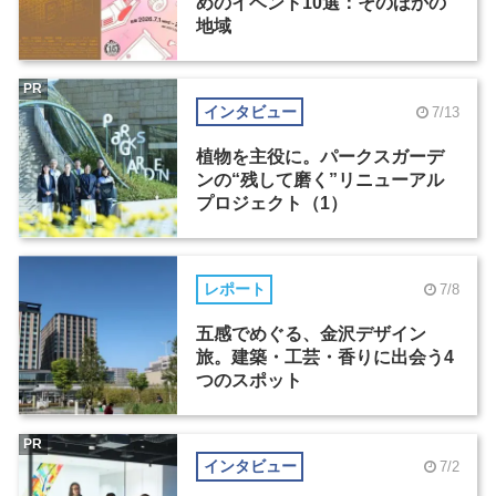
めのイベント10選：そのほかの
地域
PR
インタビュー
7/13
植物を主役に。パークスガーデ
ンの“残して磨く”リニューアル
プロジェクト（1）
レポート
7/8
五感でめぐる、金沢デザイン
旅。建築・工芸・香りに出会う4
つのスポット
PR
インタビュー
7/2