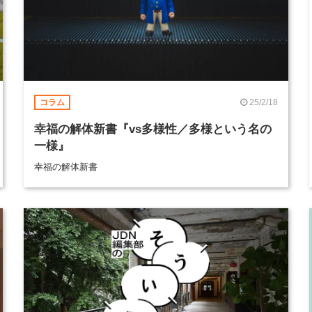
25/2/18
コラム
幸福の解体新書『vs多様性／多様という名の
一様』
幸福の解体新書