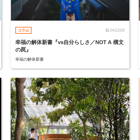
24/12/20
コラム
幸福の解体新書『vs自分らしさ／NOT A 構文
の罠』
幸福の解体新書