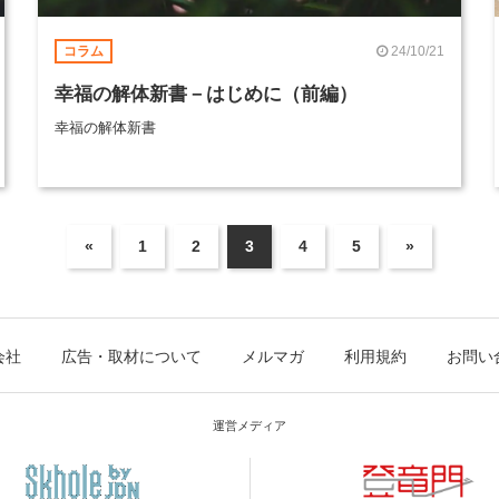
24/10/21
コラム
幸福の解体新書－はじめに（前編）
幸福の解体新書
«
1
2
3
4
5
»
会社
広告・取材について
メルマガ
利用規約
お問い
運営メディア