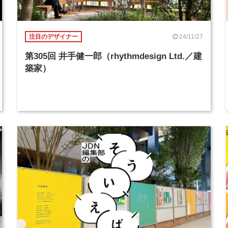
24/11/27
注目のデザイナー
第305回 井手健一郎（rhythmdesign Ltd.／建
築家）