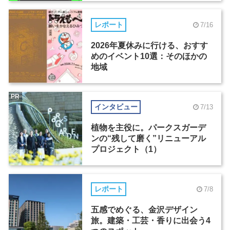
レポート
7/16
2026年夏休みに行ける、おすす
めのイベント10選：そのほかの
地域
PR
インタビュー
7/13
植物を主役に。パークスガーデ
ンの“残して磨く”リニューアル
プロジェクト（1）
レポート
7/8
五感でめぐる、金沢デザイン
旅。建築・工芸・香りに出会う4