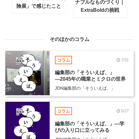
ナブルなものづくり｜
険展」で感じたこと
ExtraBoldの挑戦
そのほかのコラム
コラム
7/31
編集部の「そういえば、」
―2045年の職業とミクロの世界
JDN編集部の「そういえば、」
コラム
5/27
編集部の「そういえば、」―学
びの入り口に立ってみる