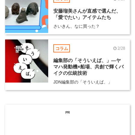
安藤瑠美さんが直感で選んだ、
「愛でたい」アイテムたち
さいきん、なに買った？
コラム
2/28
編集部の「そういえば、」―ヤ
マハ発動機×船場、共創で輝くバ
イクの伝統技術
JDN編集部の「そういえば、」
PR