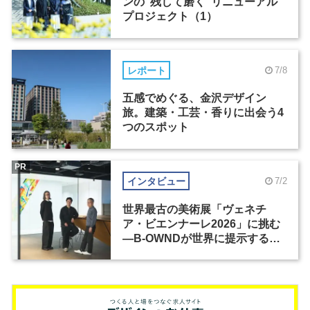
ンの“残して磨く”リニューアル
プロジェクト（1）
レポート
7/8
五感でめぐる、金沢デザイン
旅。建築・工芸・香りに出会う4
つのスポット
PR
インタビュー
7/2
世界最古の美術展「ヴェネチ
ア・ビエンナーレ2026」に挑む
―B-OWNDが世界に提示する美
の基準とは？（前編）