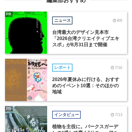
編集部おすすめ
PR
ニュース
8/6
台湾最大のデザイン見本市
「2026台湾クリエイティブエキ
スポ」が8月31日まで開催
レポート
7/16
2026年夏休みに行ける、おすす
めのイベント10選：そのほかの
地域
PR
インタビュー
7/13
植物を主役に。パークスガーデ