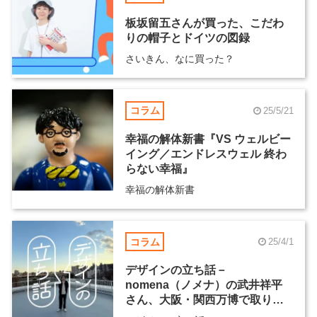
板坂留五さんが買った、こだわ
りの帽子とドイツの図録
さいきん、なに買った？
コラム
25/5/21
幸福の解体新書『VS ウェルビー
イング／エンドレスウェル 終わ
らない幸福』
幸福の解体新書
コラム
25/4/1
デザインの立ち話－
nomena（ノメナ）の武井祥平
さん、大阪・関西万博で取り組
む“前例のないものづくり”