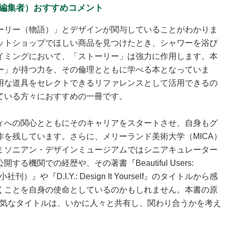
編集者）おすすめコメント
ーリー（物語）」とデザインが関与していることがわかりま
ットショップでほしい商品を見つけたとき、シャワーを浴び
イミングにおいて、「ストーリー」は強力に作用します。本
ー」が持つ力を、その倫理とともに学べる本となっていま
用な道具をセレクトできるリファレンスとして活用できるの
ている方々におすすめの一冊です。
ィへの関心とともにそのキャリアをスタートさせ、自身もグ
を残しています。さらに、メリーランド美術大学（MICA）
ミソニアン・デザインミュージアムではシニアキュレーター
機関での経歴や、その著書『Beautiful Users:
社刊）』や『D.I.Y.: Design It Yourself』のタイトルから感
くことを自身の使命としているのかもしれません。本書の原
いうなかなか強気なタイトルは、いかに人々と共有し、関わり合うかを考え