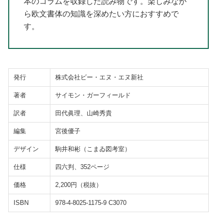
本のコラムを収録した読み物です。楽しみなが
ら欧文書体の知識を深めたい方におすすめで
す。
発行
株式会社ビー・エヌ・エヌ新社
著者
サイモン・ガーフィールド
訳者
田代眞理、山崎秀貴
編集
宮後優子
デザイン
駒井和彬（こまゐ図考室）
仕様
四六判、352ページ
価格
2,200円（税抜）
ISBN
978-4-8025-1175-9 C3070