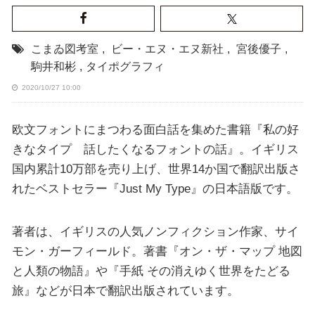
こまゐ図考室
,
ビー・エヌ・エヌ新社
,
宮後優子
,
駒井和彬
,
タイポグラフィ
2020/10/27 10:00
欧文フォントにまつわる面白話を集めた書籍『私の好
きなタイプ 話したくなるフォントの話』。イギリス
国内累計10万部を売り上げ、世界14か国で翻訳出版さ
れたベストセラー『Just My Type』の日本語版です。
著者は、イギリスの人気ノンフィクション作家、サイ
モン・ガーフィールド。著書『オン・ザ・マップ 地図
と人類の物語』や『手紙 その消えゆく世界をたどる
旅』などが日本で翻訳出版されています。