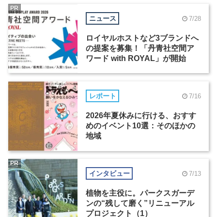
PR
ニュース
7/28
ロイヤルホストなど3ブランドへ
の提案を募集！「丹青社空間ア
ワード with ROYAL」が開始
レポート
7/16
2026年夏休みに行ける、おすす
めのイベント10選：そのほかの
地域
PR
インタビュー
7/13
植物を主役に。パークスガーデ
ンの“残して磨く”リニューアル
プロジェクト（1）