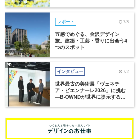
レポート
7/8
五感でめぐる、金沢デザイン
旅。建築・工芸・香りに出会う4
つのスポット
PR
インタビュー
7/2
世界最古の美術展「ヴェネチ
ア・ビエンナーレ2026」に挑む
―B-OWNDが世界に提示する美
の基準とは？（前編）