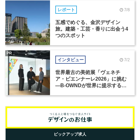
レポート
7/8
五感でめぐる、金沢デザイン
旅。建築・工芸・香りに出会う4
つのスポット
PR
インタビュー
7/2
世界最古の美術展「ヴェネチ
ア・ビエンナーレ2026」に挑む
―B-OWNDが世界に提示する美
の基準とは？（前編）
ピックアップ求人