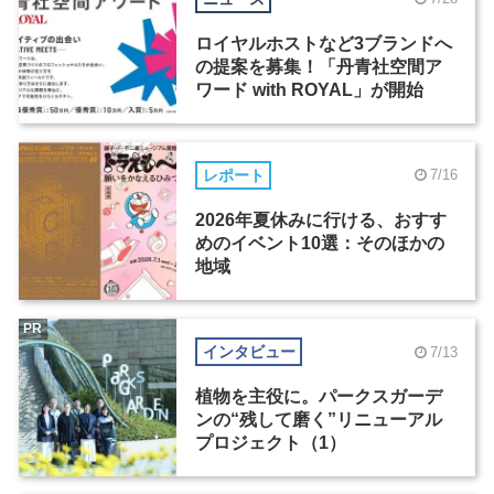
ロイヤルホストなど3ブランドへ
の提案を募集！「丹青社空間ア
ワード with ROYAL」が開始
レポート
7/16
2026年夏休みに行ける、おすす
めのイベント10選：そのほかの
地域
PR
インタビュー
7/13
植物を主役に。パークスガーデ
ンの“残して磨く”リニューアル
プロジェクト（1）