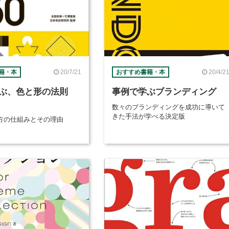
20/7/21
20/4/2
籍・本
おすすめ書籍・本
ぶ、色と形の法則
事例で学ぶブランディング
数々のブランディングを成功に導いて
きた手法が学べる決定版
方の仕組みとその理由