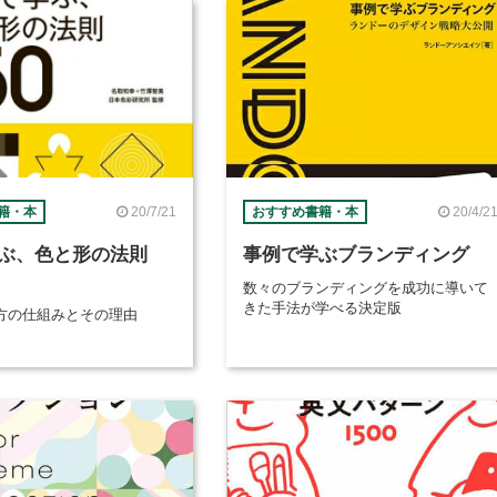
20/7/21
20/4/2
籍・本
おすすめ書籍・本
ぶ、色と形の法則
事例で学ぶブランディング
数々のブランディングを成功に導いて
きた手法が学べる決定版
方の仕組みとその理由