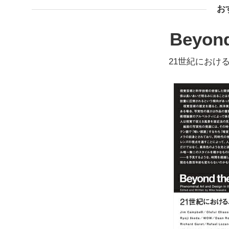
お
Beyond
21世紀におけ