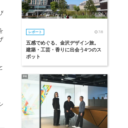
、
び
を
7/8
レポート
ザ
五感でめぐる、金沢デザイン旅。
建築・工芸・香りに出会う4つのス
ポット
と
PR
、
シ