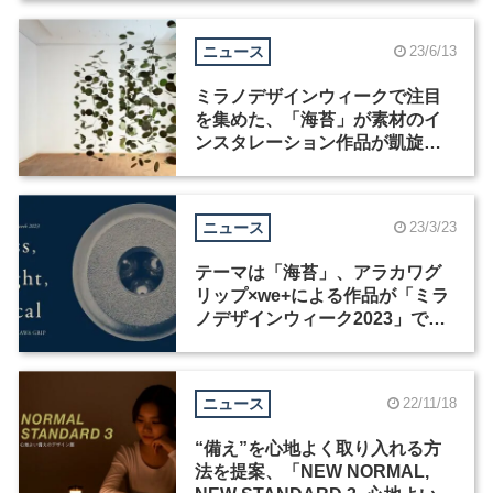
ニュース
23/6/13
ミラノデザインウィークで注目
を集めた、「海苔」が素材のイ
ンスタレーション作品が凱旋展
示
ニュース
23/3/23
テーマは「海苔」、アラカワグ
リップ×we+による作品が「ミラ
ノデザインウィーク2023」で展
示
ニュース
22/11/18
“備え”を⼼地よく取り⼊れる⽅
法を提案、「NEW NORMAL,