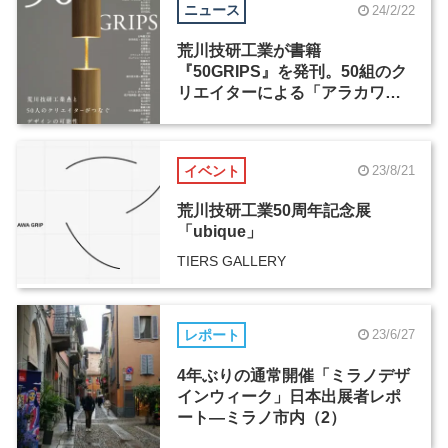
ニュース
24/2/22
荒川技研工業が書籍
『50GRIPS』を発刊。50組のク
リエイターによる「アラカワグ
リップ」使用作品を掲載
イベント
23/8/21
荒川技研工業50周年記念展
「ubique」
TIERS GALLERY
レポート
23/6/27
4年ぶりの通常開催「ミラノデザ
インウィーク」日本出展者レポ
ート―ミラノ市内（2）