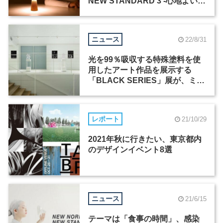
NEW STANDARD 3 -⼼地よい備
えのデザイン展-」が東京と大阪
で開催
ニュース
22/8/31
光を99％吸収する特殊塗料を使
用したアート作品を展示する
「BLACK SERIES」展が、ミラ
ノのギャラリーと共催で9月9日
より開催
レポート
21/10/29
2021年秋に行きたい、東京都内
のデザインイベント8選
ニュース
21/6/15
テーマは「食事の時間」、感染