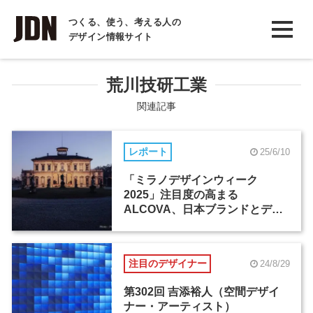
INTERVIEW
つくる、使う、考える人の
デザイン情報サイト
インタビュー
REPORT
荒川技研工業
レポート
関連記事
COLUMN
レポート
25/6/10
コラム
「ミラノデザインウィーク
2025」注目度の高まる
ALCOVA、日本ブランドとデザ
イナーたちの活躍
注目のデザイナー
24/8/29
第302回 吉添裕人（空間デザイ
ナー・アーティスト）