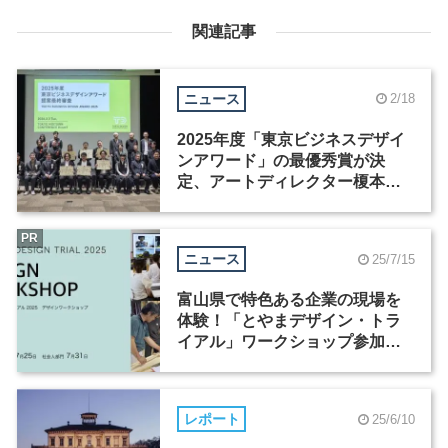
関連記事
ニュース
2/18
2025年度「東京ビジネスデザイ
ンアワード」の最優秀賞が決
定、アートディレクター榎本清
孝の提案が受賞
PR
ニュース
25/7/15
富山県で特色ある企業の現場を
体験！「とやまデザイン・トラ
イアル」ワークショップ参加者
（学生・社会人）を募集中
レポート
25/6/10