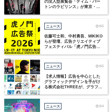
の没入型展覧会「ティム・バー
トンのラビリンス」が東京・豊
洲で開催
ニュース
8/5
佐藤可士和、中村勇吾、MIKIKO
らが登壇、広告クリエイティブ
フェスティバル「虎ノ門広告
祭」の第2回が開催
PR
ニュース
8/5
【求人情報】広告を中心とした
グラフィックデザインを手がけ
る株式会社THREEが、グラフィ
ックデザイナーを募集
ニュース
8/4