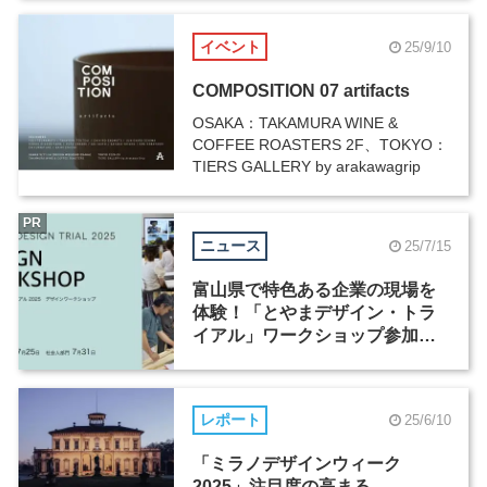
イベント
25/9/10
COMPOSITION 07 artifacts
OSAKA：TAKAMURA WINE &
COFFEE ROASTERS 2F、TOKYO：
TIERS GALLERY by arakawagrip
PR
ニュース
25/7/15
富山県で特色ある企業の現場を
体験！「とやまデザイン・トラ
イアル」ワークショップ参加者
（学生・社会人）を募集中
レポート
25/6/10
「ミラノデザインウィーク
2025」注目度の高まる