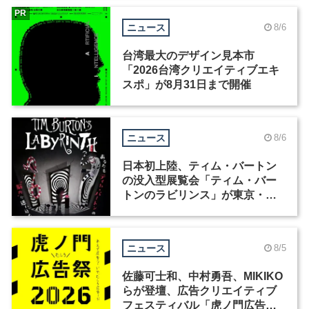
PR
ニュース
8/6
台湾最大のデザイン見本市
「2026台湾クリエイティブエキ
スポ」が8月31日まで開催
ニュース
8/6
日本初上陸、ティム・バートン
の没入型展覧会「ティム・バー
トンのラビリンス」が東京・豊
洲で開催
ニュース
8/5
佐藤可士和、中村勇吾、MIKIKO
らが登壇、広告クリエイティブ
フェスティバル「虎ノ門広告