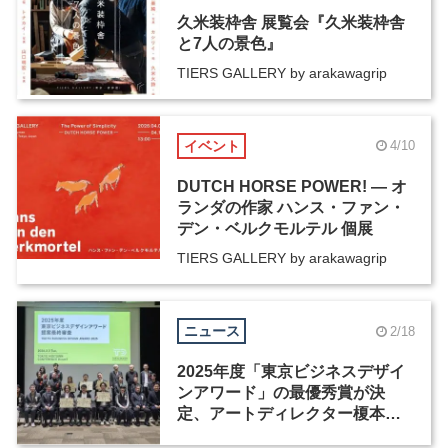
久米装枠舎 展覧会『久米装枠舎
と7人の景色』
TIERS GALLERY by arakawagrip
イベント
4/10
DUTCH HORSE POWER! ― オ
ランダの作家 ハンス・ファン・
デン・ベルクモルテル 個展
TIERS GALLERY by arakawagrip
ニュース
2/18
2025年度「東京ビジネスデザイ
ンアワード」の最優秀賞が決
定、アートディレクター榎本清
孝の提案が受賞