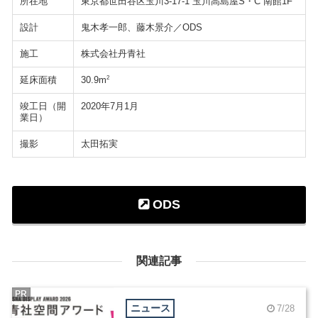
所在地
東京都世田谷区玉川3-17-1 玉川高島屋S・C 南館1F
設計
鬼木孝一郎、藤木景介／ODS
施工
株式会社丹青社
延床面積
2
30.9m
竣工日（開
2020年7月1月
業日）
撮影
太田拓実
ODS
関連記事
PR
ニュース
7/28