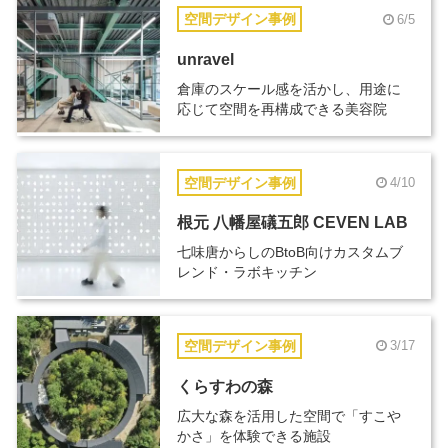
空間デザイン事例
6/5
unravel
倉庫のスケール感を活かし、用途に
応じて空間を再構成できる美容院
空間デザイン事例
4/10
根元 八幡屋礒五郎 CEVEN LAB
七味唐からしのBtoB向けカスタムブ
レンド・ラボキッチン
空間デザイン事例
3/17
くらすわの森
広大な森を活用した空間で「すこや
かさ」を体験できる施設