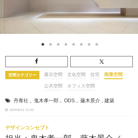
展示空間
文化空間
住宅
商業空間
空間カテゴリー
公共空間
オフィス空間
丹青社
,
鬼木孝一郎
,
ODS
,
藤木景介
,
建築
2020/8/21 12:20
デザインコンセプト