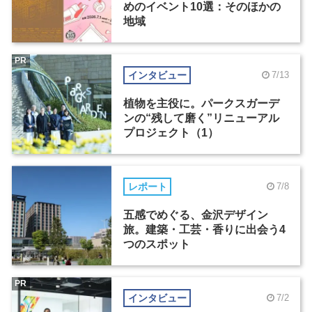
めのイベント10選：そのほかの
地域
PR
インタビュー
7/13
植物を主役に。パークスガーデ
ンの“残して磨く”リニューアル
プロジェクト（1）
レポート
7/8
五感でめぐる、金沢デザイン
旅。建築・工芸・香りに出会う4
つのスポット
PR
インタビュー
7/2