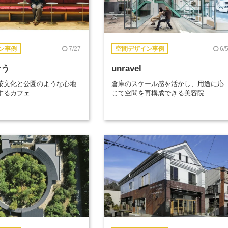
7/27
6/
ン事例
空間デザイン事例
そう
unravel
茶文化と公園のような心地
倉庫のスケール感を活かし、用途に応
するカフェ
じて空間を再構成できる美容院