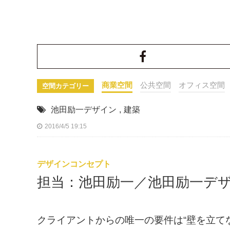
商業空間
公共空間
オフィス空間
空間カテゴリー
池田励一デザイン
,
建築
2016/4/5 19:15
デザインコンセプト
担当：池田励一／池田励一デ
クライアントからの唯一の要件は“壁を立て