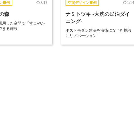
3/17
1/1
ン事例
空間デザイン事例
の森
ナミトツキ -大洗の民泊ダイ
ニング-
活用した空間で「すこやか
できる施設
ポストモダン建築を海街になじむ施設
にリノベーション