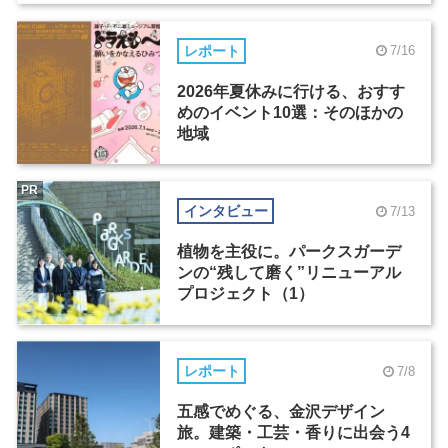
レポート
7/16
2026年夏休みに行ける、おすす
めのイベント10選：そのほかの
地域
PR
インタビュー
7/13
植物を主役に。パークスガーデ
ンの“残して磨く”リニューアル
プロジェクト（1）
レポート
7/8
五感でめぐる、金沢デザイン
旅。建築・工芸・香りに出会う4