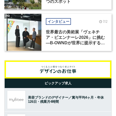
つのスポット
PR
インタビュー
7/2
世界最古の美術展「ヴェネチ
ア・ビエンナーレ2026」に挑む
―B-OWNDが世界に提示する美
の基準とは？（前編）
ピックアップ求人
美容ブランドのデザイナー／賞与平均4ヶ月・年休
126日・残業月4時間