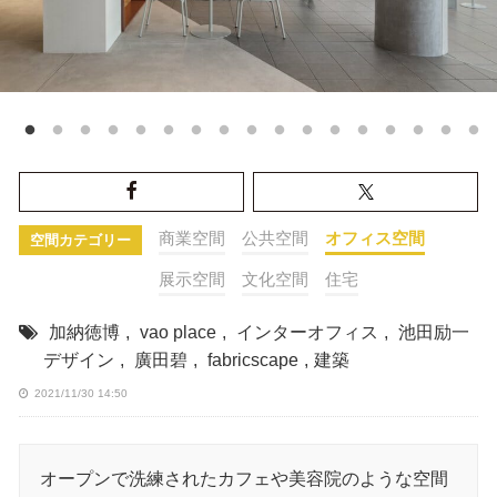
商業空間
公共空間
オフィス空間
空間カテゴリー
展示空間
文化空間
住宅
加納徳博
,
vao place
,
インターオフィス
,
池田励一
デザイン
,
廣田碧
,
fabricscape
,
建築
2021/11/30 14:50
オープンで洗練されたカフェや美容院のような空間