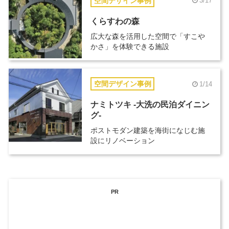
空間デザイン事例
3/17
くらすわの森
広大な森を活用した空間で「すこや
かさ」を体験できる施設
空間デザイン事例
1/14
ナミトツキ -大洗の民泊ダイニン
グ-
ポストモダン建築を海街になじむ施
設にリノベーション
PR