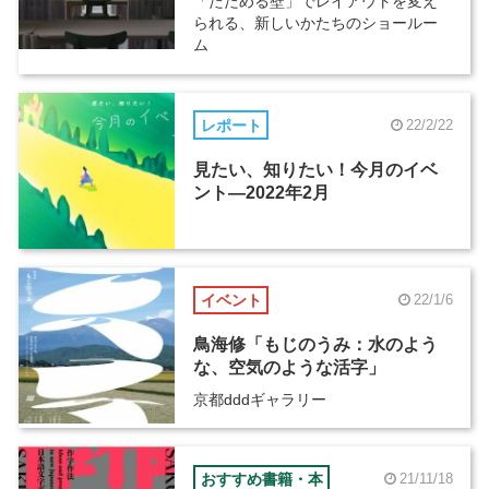
「たためる壁」でレイアウトを変え
られる、新しいかたちのショールー
ム
レポート
22/2/22
見たい、知りたい！今月のイベ
ント―2022年2月
イベント
22/1/6
鳥海修「もじのうみ：水のよう
な、空気のような活字」
京都dddギャラリー
おすすめ書籍・本
21/11/18