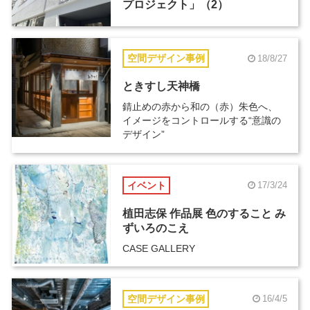
プロジェクト」（2）
空間デザイン事例
18/8/27
ときすし天神橋
錆止めの赤から和の（赤）朱色へ、
イメージをコントロールする“意識の
デザイン”
イベント
17/3/24
植田志保 作品展 色のすること み
ずいろのこえ
CASE GALLERY
空間デザイン事例
16/4/5