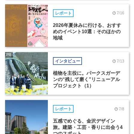
レポート
7/16
2026年夏休みに行ける、おすす
めのイベント10選：そのほかの
地域
PR
インタビュー
7/13
植物を主役に。パークスガーデ
ンの“残して磨く”リニューアル
プロジェクト（1）
レポート
7/8
五感でめぐる、金沢デザイン
旅。建築・工芸・香りに出会う4
つのスポット