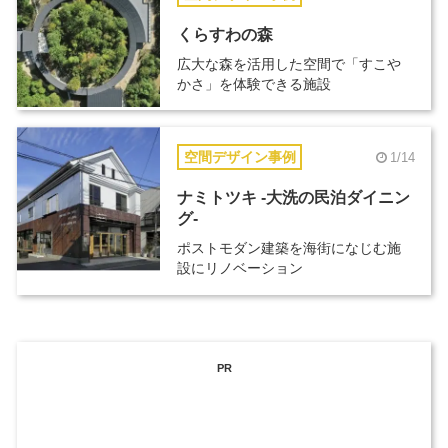
くらすわの森
広大な森を活用した空間で「すこや
かさ」を体験できる施設
空間デザイン事例
1/14
ナミトツキ -大洗の民泊ダイニン
グ-
ポストモダン建築を海街になじむ施
設にリノベーション
PR