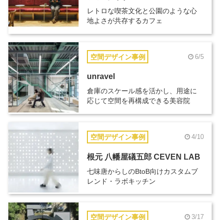
レトロな喫茶文化と公園のような心
地よさが共存するカフェ
空間デザイン事例
6/5
unravel
倉庫のスケール感を活かし、用途に
応じて空間を再構成できる美容院
空間デザイン事例
4/10
根元 八幡屋礒五郎 CEVEN LAB
七味唐からしのBtoB向けカスタムブ
レンド・ラボキッチン
空間デザイン事例
3/17