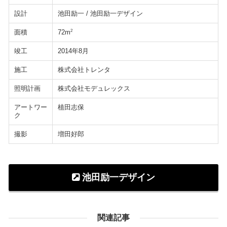
設計
池田励一 / 池田励一デザイン
面積
2
72m
竣工
2014年8月
施工
株式会社トレンタ
照明計画
株式会社モデュレックス
アートワー
植田志保
ク
撮影
増田好郎
池田励一デザイン
関連記事