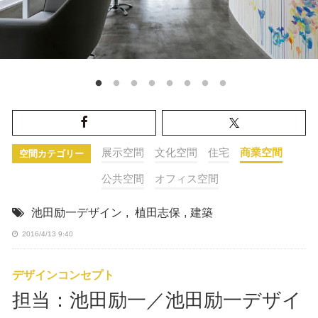
展示空間
文化空間
住宅
商業空間
空間カテゴリー
公共空間
オフィス空間
池田励一デザイン
,
植田志保
,
建築
2016/4/13 9:40
デザインコンセプト
担当：池田励一／池田励一デザイ