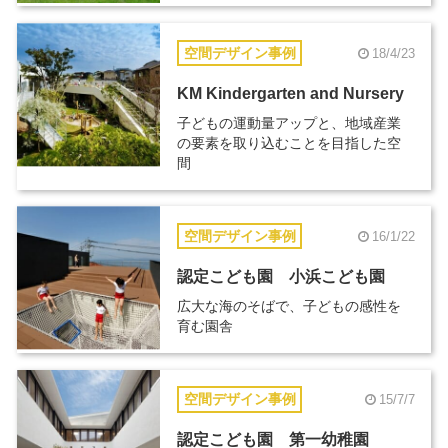
空間デザイン事例
18/4/23
KM Kindergarten and Nursery
子どもの運動量アップと、地域産業
の要素を取り込むことを目指した空
間
空間デザイン事例
16/1/22
認定こども園 小浜こども園
広大な海のそばで、子どもの感性を
育む園舎
空間デザイン事例
15/7/7
認定こども園 第一幼稚園