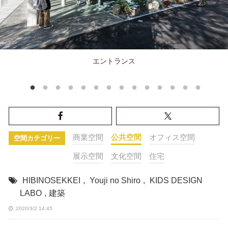
エントランス
商業空間
公共空間
オフィス空間
空間カテゴリー
展示空間
文化空間
住宅
HIBINOSEKKEI
,
Youji no Shiro
,
KIDS DESIGN
LABO
,
建築
2020/3/2 14:45