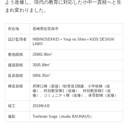
よう改修し、現代の教育に対応した小中一貫校へと生
まれ変わりました。
所在地
長崎県佐世保市
設計監理者
HIBINOSEKKEI＋Youji no Shiro＋KIDS DESIGN
LABO
敷地面積
2
25992.96m
建築面積
2
3505.99m
延床面積
2
5856.35m
構造規模
昇降口棟（新築）/鉄骨造1階建、小学校棟（改
修）、特別教室棟1（改修）、特別教室棟2（改
修）、コミュニティ棟（改修）、体育館棟（改修）
竣工
2019年4月
撮影
Toshinari Soga（studio BAUHAUS）