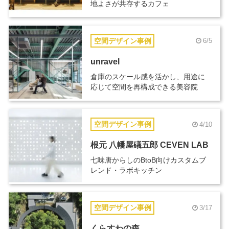
地よさが共存するカフェ
空間デザイン事例
6/5
unravel
倉庫のスケール感を活かし、用途に
応じて空間を再構成できる美容院
空間デザイン事例
4/10
根元 八幡屋礒五郎 CEVEN LAB
七味唐からしのBtoB向けカスタムブ
レンド・ラボキッチン
空間デザイン事例
3/17
くらすわの森