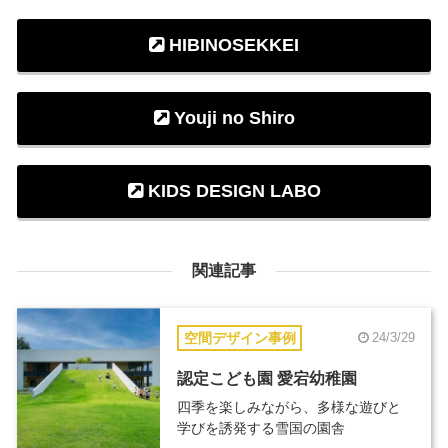
HIBINOSEKKEI
Youji no Shiro
KIDS DESIGN LABO
関連記事
空間デザイン事例
24/3/29
認定こども園 愛宕幼稚園
四季を楽しみながら、多様な遊びと
学びを誘発する雪国の園舎