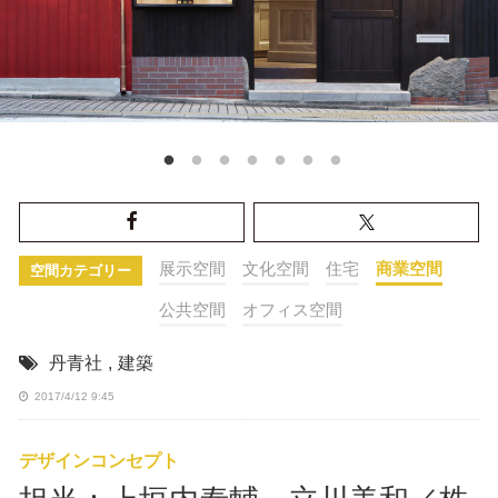
展示空間
文化空間
住宅
商業空間
空間カテゴリー
公共空間
オフィス空間
丹青社
,
建築
2017/4/12 9:45
デザインコンセプト