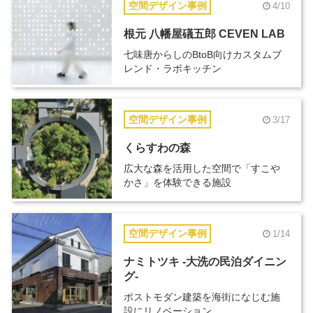
空間デザイン事例
4/10
根元 八幡屋礒五郎 CEVEN LAB
七味唐からしのBtoB向けカスタムブ
レンド・ラボキッチン
空間デザイン事例
3/17
くらすわの森
広大な森を活用した空間で「すこや
かさ」を体験できる施設
空間デザイン事例
1/14
ナミトツキ -大洗の民泊ダイニン
グ-
ポストモダン建築を海街になじむ施
設にリノベーション