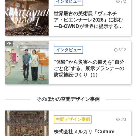
インタビュー
7/2
世界最古の美術展「ヴェネチ
ア・ビエンナーレ2026」に挑む
―B-OWNDが世界に提示する美
の基準とは？（後編）
PR
インタビュー
6/12
“体験”から災害への備えを“自分
ごと化”する、展示プランナーの
防災施設づくり（1）
そのほかの空間デザイン事例
空間デザイン事例
8/3
株式会社メルカリ「Culture