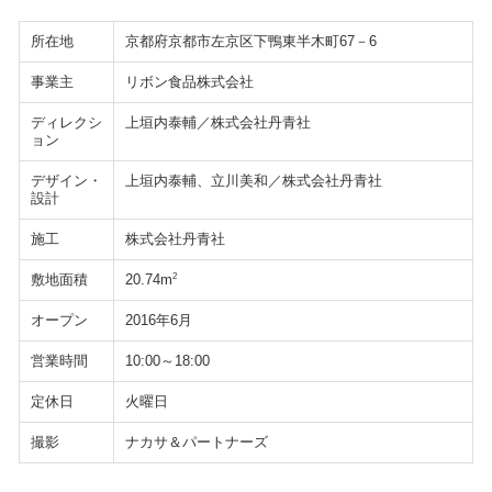
所在地
京都府京都市左京区下鴨東半木町67－6
事業主
リボン食品株式会社
ディレクシ
上垣内泰輔／株式会社丹青社
ョン
デザイン・
上垣内泰輔、立川美和／株式会社丹青社
設計
施工
株式会社丹青社
敷地面積
2
20.74m
オープン
2016年6月
営業時間
10:00～18:00
定休日
火曜日
撮影
ナカサ＆パートナーズ