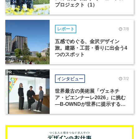
プロジェクト（1）
レポート
7/8
五感でめぐる、金沢デザイン
旅。建築・工芸・香りに出会う4
つのスポット
PR
インタビュー
7/2
世界最古の美術展「ヴェネチ
ア・ビエンナーレ2026」に挑む
―B-OWNDが世界に提示する美
の基準とは？（前編）