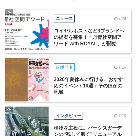
PR
ニュース
7/28
ロイヤルホストなど3ブランドへ
の提案を募集！「丹青社空間ア
ワード with ROYAL」が開始
レポート
7/16
2026年夏休みに行ける、おすす
めのイベント10選：そのほかの
地域
PR
インタビュー
7/13
植物を主役に。パークスガーデ
ンの“残して磨く”リニューアル