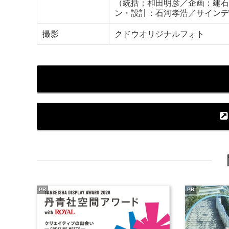
（統括：和田明彦／企画：建石
ン・設計：石河孝浩／サインデ
撮影
クドウオリジナルフォト
PR
PR