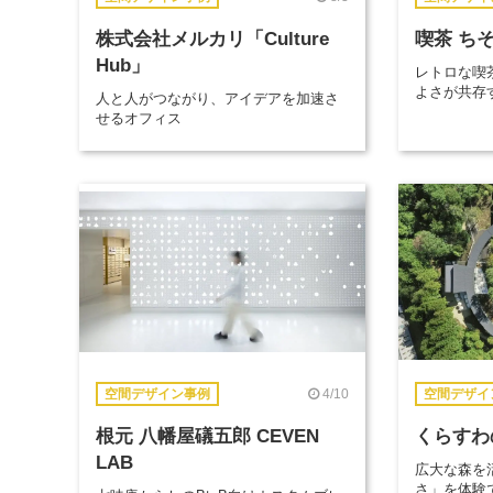
株式会社メルカリ「Culture
喫茶 ち
Hub」
レトロな喫
よさが共存
人と人がつながり、アイデアを加速さ
せるオフィス
4/10
空間デザイン事例
空間デザイ
根元 八幡屋礒五郎 CEVEN
くらすわ
LAB
広大な森を
さ」を体験