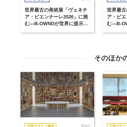
世界最古の美術展「ヴェネチ
世界最古
ア・ビエンナーレ2026」に挑
ア・ビエ
む―B-OWNDが世界に提示す
む―B-
る美の基準とは？（前編）
る美の基
そのほか
8/3
空間デザイン事例
空間デザイ