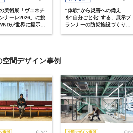
の美術展「ヴェネチ
“体験”から災害への備え
ンナーレ2026」に挑
を“自分ごと化”する、展示プ
OWNDが世界に提示す
ランナーの防災施設づくり
準とは？（後編）
（1）
の空間デザイン事例
7/27
6/
ン事例
空間デザイン事例