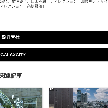
治弘、鬼澤優子、山田英恵／ディレクション：加藤剛／デザイ
ィレクション：高橋賢治）
丹青社
GALAXCITY
関連記事
PR