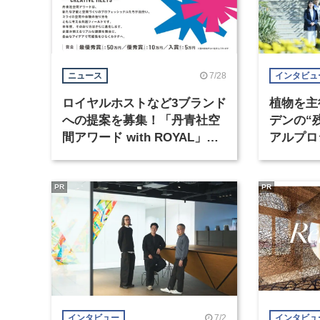
7/28
ニュース
インタビュ
ロイヤルホストなど3ブランド
植物を主
への提案を募集！「丹青社空
デンの“
間アワード with ROYAL」が
アルプロ
開始
PR
PR
7/2
インタビュー
インタビュ