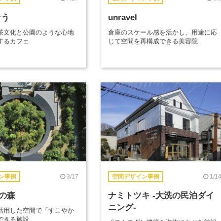
そう
unravel
茶文化と公園のような心地
倉庫のスケール感を活かし、用途に応
するカフェ
じて空間を再構成できる美容院
3/17
1/1
ン事例
空間デザイン事例
の森
ナミトツキ -大洗の民泊ダイ
ニング-
活用した空間で「すこやか
できる施設