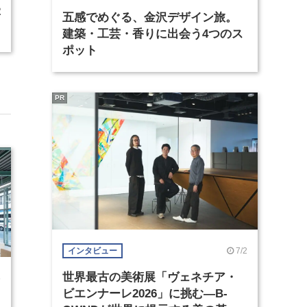
2
五感でめぐる、金沢デザイン旅。
建築・工芸・香りに出会う4つのス
ポット
PR
7/2
インタビュー
世界最古の美術展「ヴェネチア・
5
ビエンナーレ2026」に挑む―B-