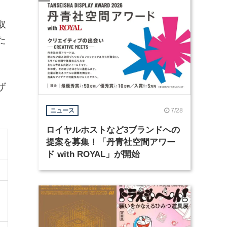
取
た
も
ザ
7/28
ニュース
ロイヤルホストなど3ブランドへの
提案を募集！「丹青社空間アワー
ド with ROYAL」が開始