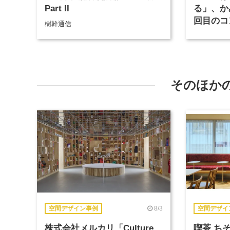
Part II
る」、か
回目のコ
樹幹通信
伝えるた
（2）
そのほか
8/3
空間デザイン事例
空間デザイ
株式会社メルカリ「Culture
喫茶 ち