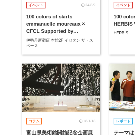
24/8/9
イベント
イベント
100 colors of skirts
100 color
emmanuelle moureaux ×
HERBIS
CFCL Supported by
HERBIS
ECOPET®
伊勢丹新宿店 本館2F イセタン ザ・ス
ペース
18/1/18
コラム
レポート
富山県美術館開館記念企画展
テーマは