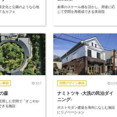
茶文化と公園のような心地
倉庫のスケール感を活かし、用途に応
するカフェ
じて空間を再構成できる美容院
3/17
1/1
ン事例
空間デザイン事例
の森
ナミトツキ -大洗の民泊ダイ
ニング-
活用した空間で「すこやか
できる施設
ポストモダン建築を海街になじむ施設
にリノベーション