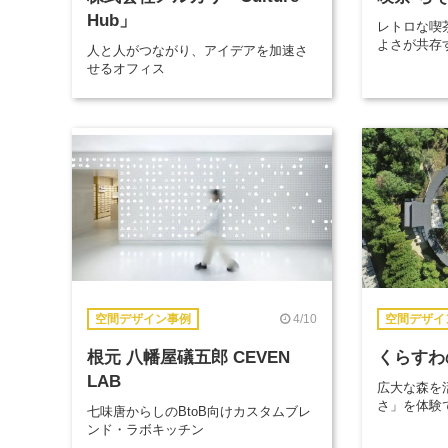
Hub」
レトロな喫
よさが共存
人と人がつながり、アイデアを加速さ
せるオフィス
4/10
空間デザイン事例
空間デザイ
根元 八幡屋礒五郎 CEVEN
くらすわ
LAB
広大な森を
さ」を体験
七味唐からしのBtoB向けカスタムブレ
ンド・ラボキッチン