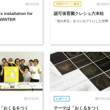
23/12/5
18/4/2
空間デザイン事例
s installation for
認可保育園クレシュ六本松
 WINTER
「色の木立」をコンセプトにした空間
17/11/22
17/11/2
レポート
「おくるをつく
テーマは「おくるをつく