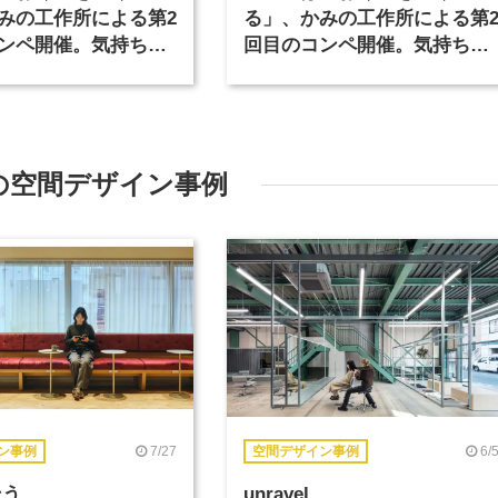
みの工作所による第2
る」、かみの工作所による第
ンペ開催。気持ちを
回目のコンペ開催。気持ちを
めの新しいおくる形
伝えるための新しいおくる形
（1）
の空間デザイン事例
7/27
6/
ン事例
空間デザイン事例
そう
unravel