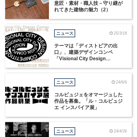
意匠・素材・職人技－守り継が
れてきた建物の魅力（2）
ニュース
25/3/18
テーマは「ディストピアの出
口」、建築デザインコンペ
「Visional City Design
Competition」が4月からエント
リー開始
ニュース
24/6/6
コルビュジェをオマージュした
作品を募集。「ル・コルビュジ
エ インスパイア展」
ニュース
24/4/26