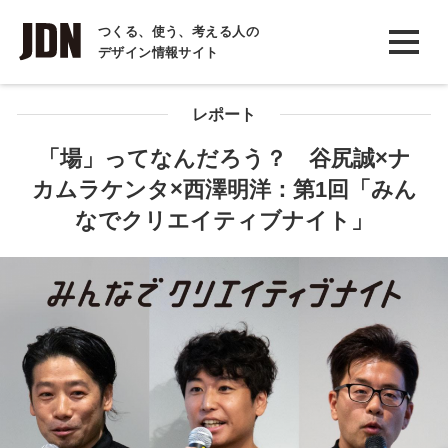
INTERVIEW
つくる、使う、考える人の
デザイン情報サイト
インタビュー
REPORT
レポート
レポート
「場」ってなんだろう？ 谷尻誠×ナ
カムラケンタ×西澤明洋：第1回「みん
COLUMN
なでクリエイティブナイト」
コラム