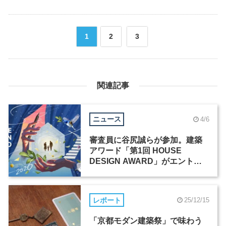
1
2
3
関連記事
ニュース
4/6
審査員に谷尻誠らが参加。建築
アワード「第1回 HOUSE
DESIGN AWARD」がエントリ
ー受付中
レポート
25/12/15
「京都モダン建築祭」で味わう