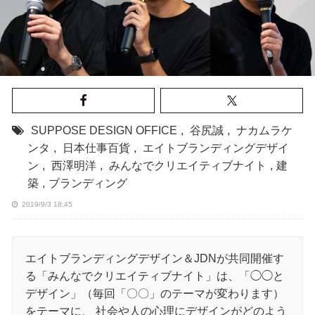
SUPPOSE DESIGN OFFICE
,
谷尻誠
,
ナカムラケ
ンタ
,
日本仕事百貨
,
エイトブランディングデザイ
ン
,
西澤明洋
,
みんなでクリエイティブナイト
,
建
築
,
ブランディング
2019/9/3 18:45
エイトブランディングデザイン＆JDNが共同開催す
る「みんなでクリエイティブナイト」は、「◯◯と
デザイン」（毎回「〇〇」のテーマが変わります）
をテーマに、 社会や⼈の⼼理にデザインがどのよう