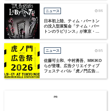
ニュース
8/6
日本初上陸、ティム・バートン
の没入型展覧会「ティム・バー
トンのラビリンス」が東京・豊
洲で開催
ニュース
8/5
佐藤可士和、中村勇吾、MIKIKO
らが登壇、広告クリエイティブ
フェスティバル「虎ノ門広告
祭」の第2回が開催
PR