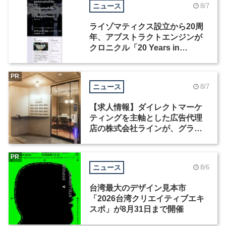
ニュース
8/7
ライゾマティクス設立から20周
年、アブストラクトエンジンが
クロニクル「20 Years in
Motion」を公開
PR
ニュース
8/7
【求人情報】ダイレクトマーケ
ティングを主軸とした広告代理
店の株式会社ラインが、グラフ
ィックデザイナーを募集
PR
ニュース
8/6
台湾最大のデザイン見本市
「2026台湾クリエイティブエキ
スポ」が8月31日まで開催