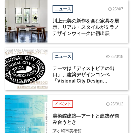
ニュース
25/4/7
川上元美の新作を含む家具を展
示、リアル・スタイルがミラノ
デザインウィークに初出展
ニュース
25/3/18
テーマは「ディストピアの出
口」、建築デザインコンペ
「Visional City Design
Competition」が4月からエント
リー開始
イベント
25/3/12
美術館建築―アートと建築が包
み合うとき
茅ヶ崎市美術館