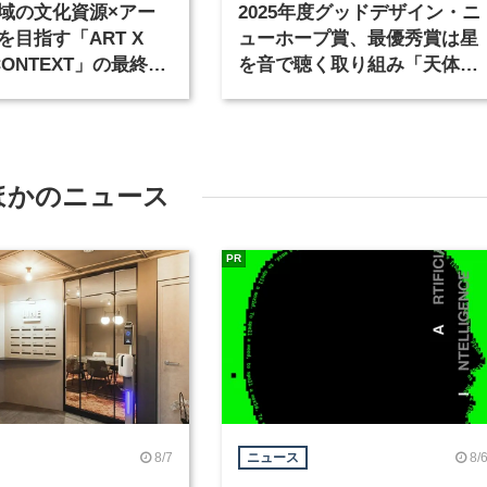
域の文化資源×アー
2025年度グッドデザイン・ニ
を目指す「ART X
ューホープ賞、最優秀賞は星
 CONTEXT」の最終作
を音で聴く取り組み「天体音
展示会が開催
測会」に決定
ほかのニュース
PR
8/7
8/
ニュース