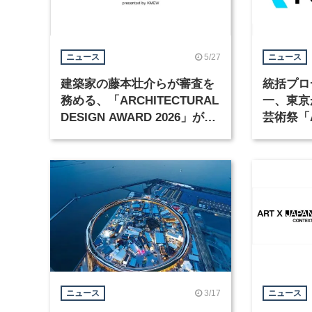
5/27
ニュース
ニュース
建築家の藤本壮介らが審査を
統括プロ
務める、「ARCHITECTURAL
一、東京
DESIGN AWARD 2026」が開
芸術祭「A
催中
月開幕
3/17
ニュース
ニュース