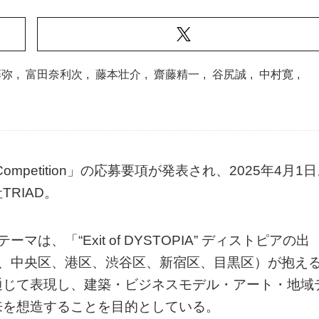
藤弥
,
富田奈利次
,
藤本壮介
,
齋藤精一
,
谷尻誠
,
中村寛
,
gn Competition」の応募要項が発表され、2025年4月1
RIAD。
、「“Exit of DYSTOPIA” ディストピアの出
区、中央区、港区、渋谷区、新宿区、目黒区）が抱え
通じて表現し、建築・ビジネスモデル・アート・地域
来を想造することを目的としている。