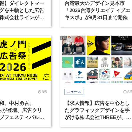
報】ダイレクトマー
台湾最大のデザイン見本市
グを主軸とした広告
「2026台湾クリエイティブエ
株式会社ラインが、
キスポ」が8月31日まで開催
ックデザイナーを募
PR
8/5
8/
ニュース
和、中村勇吾、
【求人情報】広告を中心とし
KOらが登壇、広告クリ
たグラフィックデザインを手
ブフェスティバル
がける株式会社THREEが、グ
広告祭」の第2回が開
ラフィックデザイナーを募集