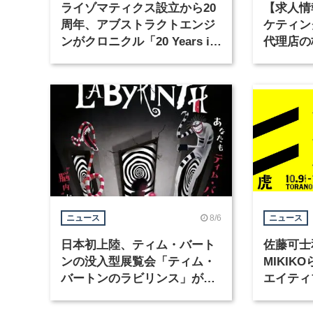
ライゾマティクス設立から20
【求人情
周年、アブストラクトエンジ
ケティン
ンがクロニクル「20 Years in
代理店の
Motion」を公開
グラフィ
集
8/6
ニュース
ニュース
日本初上陸、ティム・バート
佐藤可士
ンの没入型展覧会「ティム・
MIKI
バートンのラビリンス」が東
エイティ
京・豊洲で開催
「虎ノ門
催