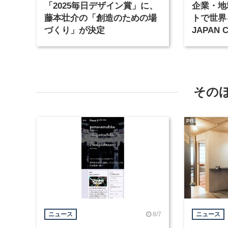
「2025毎日デザイン賞」に、
企業・地
藤本壮介の「創造のための場
トで世界
づくり」が決定
JAPAN
品発表・
その
PR
8/7
ニュース
ニュース