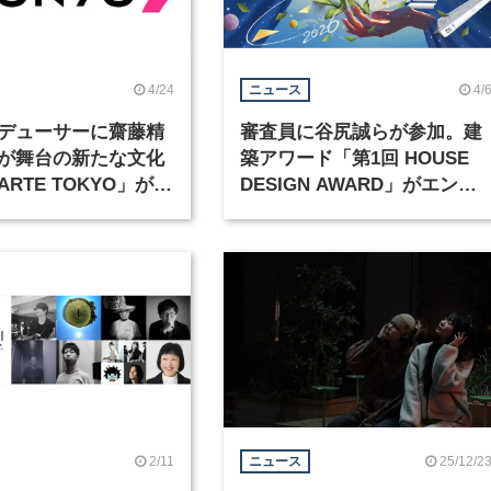
4/24
4/
ニュース
デューサーに齋藤精
審査員に谷尻誠らが参加。建
が舞台の新たな文化
築アワード「第1回 HOUSE
RTE TOKYO」が10
DESIGN AWARD」がエント
リー受付中
2/11
25/12/2
ニュース