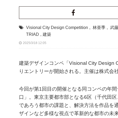
Visional City Design Competition
,
林亜季
,
武
TRIAD
,
建築
2025/3/18 12:05
建築デザインコンペ「Visional City Desi
りエントリーが開始される。主催は株式会社T
今回が第1回目の開催となる同コンペの年間テーマは
口」。東京主要都市部となる6区（千代田
であろう都市の課題と、解決方法を作品を
ザインなど多様な視点で革新的な都市の未