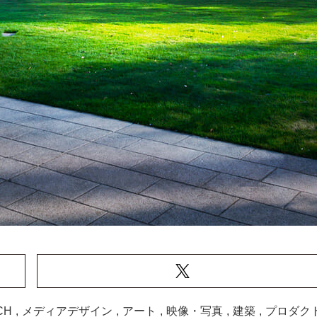
CH
,
メディアデザイン
,
アート
,
映像・写真
,
建築
,
プロダク