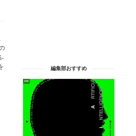
以
の
ふ
を
編集部おすすめ
PR