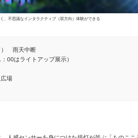
動く、不思議なインタラクティブ（双方向）体験ができる
（日） 雨天中断
～21：00はライトアップ展示）
生広場
に、人感センサーを身につけた提灯が並ぶ「ものここ