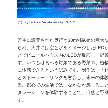
デジベジ –Digital Vegetables– by PARTY
芝生に設置された奥行き30m×幅6mの巨
られ、天井には空と水をイメージしたLED
とでビニールハウス内のLEDが反応し、野
す。いつもは食べる対象である野菜の、植
に体感できるという試みです。制作は、「ビ
とストーリーテリングを融合し、未来の体験
当。都心での生活では、なかなか感じるこ
タレーションを体験することで、自然と野
す。