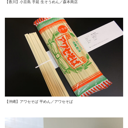
【香川】小豆島 手延 生そうめん／森本商店
【沖縄】アワセそば 平めん／アワセそば