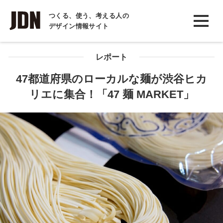
INTERVIEW
つくる、使う、考える人の
デザイン情報サイト
インタビュー
REPORT
レポート
レポート
47都道府県のローカルな麺が渋谷ヒカ
リエに集合！「47 麺 MARKET」
COLUMN
コラム